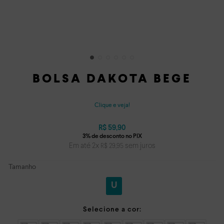
BOLSA DAKOTA BEGE
Clique e veja!
R$
59
,
90
Em até
2
x
sem juros
R$
29
,
95
Tamanho
U