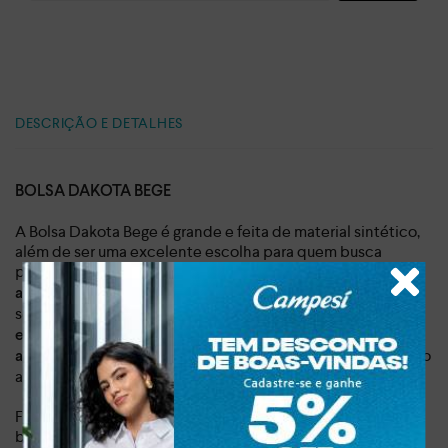
DESCRIÇÃO E DETALHES
BOLSA DAKOTA BEGE
A Bolsa Dakota Bege é grande e feita de material sintético,
além de ser uma excelente escolha para quem busca
praticidade e estilo em seu dia a dia.
Com alça curta e um
, é perfeita para carregar todos os
amplo espaço interno
seus itens essenciais com conforto e organização.
Sua
estética minimalista ganha destaque pelo pin metalizado
, adicionando um charme especial ao
aplicado na superfície
acessório.
Fabricada em material sintético de alta qualidade, esta
bolsa
, adequada para acompanhar
é durável e resistente