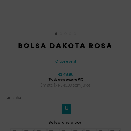
BOLSA DAKOTA ROSA
Clique e veja!
R$
49
,
90
Em até
1
x
sem juros
R$
49
,
90
Tamanho
U