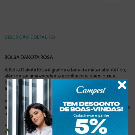
DESCRIÇÃO E DETALHES
BOLSA DAKOTA ROSA
A Bolsa Dakota Rosa é grande e feita de material sintético,
além de ser uma excelente escolha para quem busca
praticidade e estilo em seu dia a dia.
Com alça curta e um
, é perfeita para carregar todos os
amplo espaço interno
seus itens essenciais com conforto e organização.
Sua
estética minimalista ganha destaque pelo pin metalizado
, adicionando um charme especial ao
aplicado na superfície
acessório.
Fabricada em material sintético de alta qualidade, esta
bolsa
, adequada para acompanhar
é durável e resistente