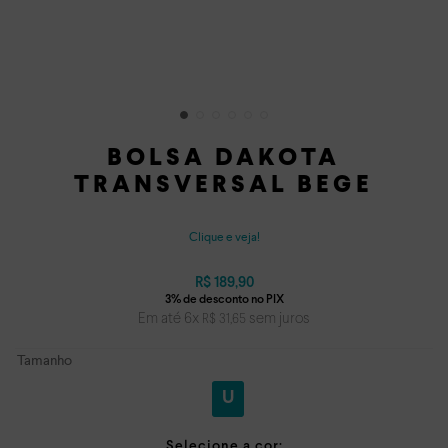
BOLSA DAKOTA
TRANSVERSAL BEGE
Clique e veja!
R$
189
,
90
Em até
6
x
sem juros
R$
31
,
65
Tamanho
U