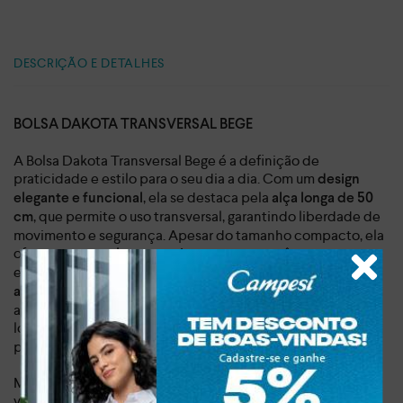
DESCRIÇÃO E DETALHES
BOLSA DAKOTA TRANSVERSAL BEGE
A Bolsa Dakota Transversal Bege é a definição de
praticidade e estilo para o seu dia a dia. Com um
design
, ela se destaca pela
elegante e funcional
alça longa de 50
, que permite o uso transversal, garantindo liberdade de
cm
movimento e segurança. Apesar do tamanho compacto, ela
oferece
para você carregar o
um amplo espaço interno
essencial com facilidade.
Os detalhes de costuras e as
aplicações metalizadas do pin da marca e do fecho
adicionam um toque de sofisticação, elevando qualquer
look.
, é o acessório perfeito
Leve, pesando apenas 0,263 kg
para te acompanhar.
Mais que uma bolsa, esta peça é um investimento em
versatilidade. Imagine a facilidade de transitar entre