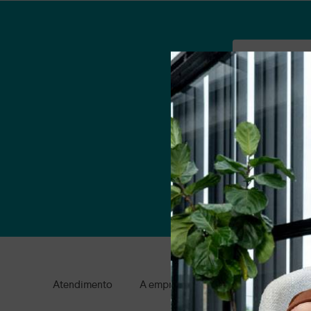
Nome
Email
Ao clicar em AS
Atendimento
A empresa
Condições gerais de