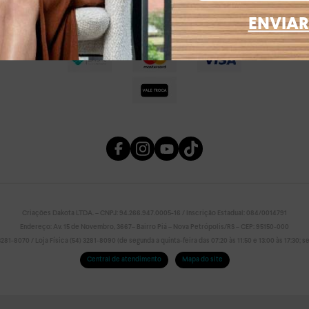
ENVIAR
Criações Dakota LTDA. – CNPJ: 94.266.947.0005-16 / Inscrição Estadual: 084/0014791
Endereço: Av. 15 de Novembro, 3667– Bairro Piá – Nova Petrópolis/RS – CEP: 95150-000
81-8070 / Loja Física (54) 3281-8090 (de segunda a quinta-feira das 07:20 às 11:50 e 13:00 às 17:30; sex
Central de atendimento
Mapa do site