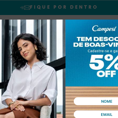
FIQUE POR DENTRO
SINAR declaro que concordo em receber novidades e promoções da Dakot
Confira nossa
Política de privacidade
ASSINAR
 compra
Política de privacidade
Troca e Devolução
V