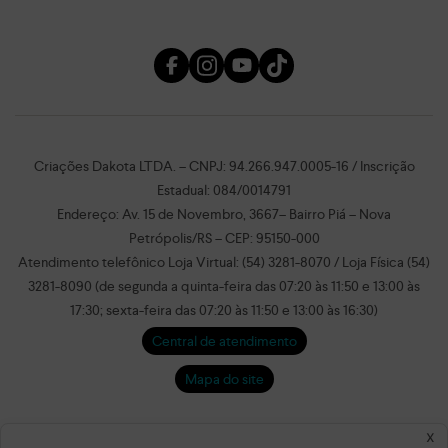
Criações Dakota LTDA. – CNPJ: 94.266.947.0005-16 / Inscrição
Estadual: 084/0014791
Endereço: Av. 15 de Novembro, 3667– Bairro Piá – Nova
Petrópolis/RS – CEP: 95150-000
Atendimento telefônico Loja Virtual: (54) 3281-8070 / Loja Física (54)
3281-8090 (de segunda a quinta-feira das 07:20 às 11:50 e 13:00 às
17:30; sexta-feira das 07:20 às 11:50 e 13:00 às 16:30)
Central de atendimento
Mapa do site
x