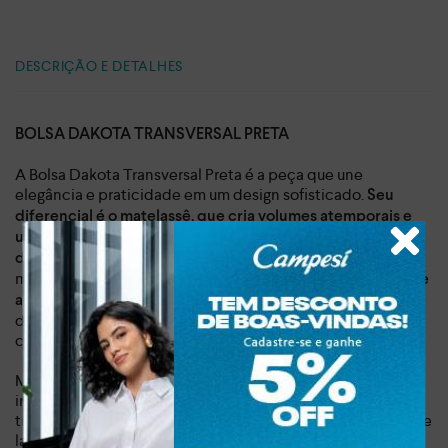
DESCRIÇÃO E DETALHES
BOLSA DAKOTA TRANSVERSAL PRETA
A Bolsa Dakota Transversal Preta é a peça que une
elegância e praticidade em um design sofisticado.
Seu
diferencial é o matelassê, que cria volumes atemporais e
, contrastando perfeitamente com
um visual charmoso
os
que adicionam um toque de brilho e
detalhes metalizados
modernidade. Com um
amplo espaço interno e um peso de
, ela é a companheira ideal para o seu dia a
apenas 0,259 kg
dia, permitindo que você carregue seus itens essenciais
com total conforto e estilo.
Mais do que um simples acessório, esta bolsa é um
investimento em versatilidade. Imagine a liberdade de
transitar do trabalho para o happy hour, ou de um passeio de
lazer para um evento especial, com um único acessório que