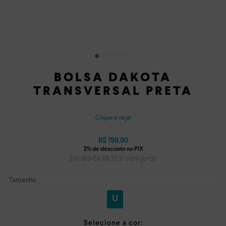
BOLSA DAKOTA
TRANSVERSAL PRETA
Clique e veja!
R$
199
,
90
Em até
6
x
sem juros
R$
33
,
31
Tamanho
U