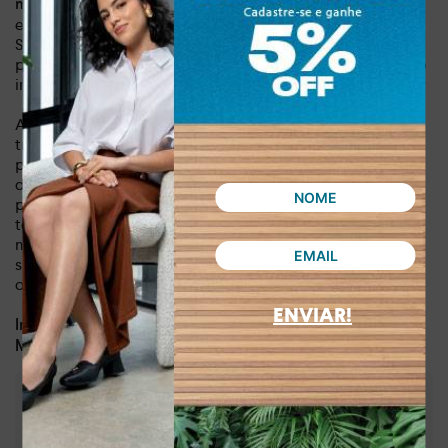
– transversal para um toque moderno
maneira que preferir
e confortável, ou no ombro para um visual mais clássico.
Sinta a confiança de estar sempre preparada, com seus
pertences organizados e seguros, sem sacrificar o seu estilo
impecável.
Adquira agora a sua bolsa Tanara e experimente a
transformação que um acessório de qualidade pode trazer
para o seu estilo de vida. Esta bolsa não é apenas um item
de moda, mas um investimento em sua autoestima e
praticidade. Não perca a oportunidade de adicionar este
toque de sofisticação acessível ao seu guarda-roupa. Seja
notada pela sua elegância sem esforço – a Bolsa Tanara é a
sua nova companheira indispensável para todas as
ocasiões.
ENVIAR!
Dia a dia, lazer, balada
Indicado para:
Sintético
Material:
:
Preto
Cor
:
TB3396-00001
Referência