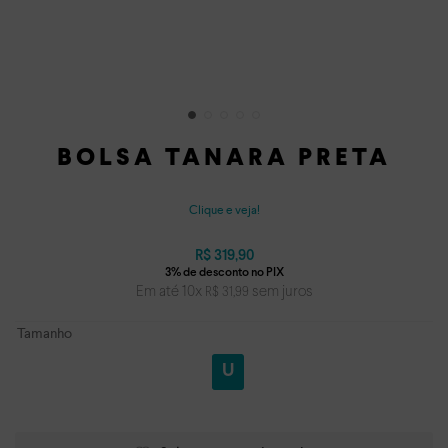
BOLSA TANARA PRETA
Clique e veja!
R$
319
,
90
Em até
10
x
sem juros
R$
31
,
99
Tamanho
U