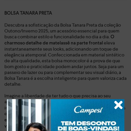
BOLSA TANARA PRETA
Descubra a sofisticação da Bolsa Tanara Preta da coleção
Outono/Inverno 2025, um acessório essencial para quem
busca combinar estilo e funcionalidade no dia a dia.
O
eleva
charmoso detalhe de matelassê na parte frontal
instantaneamente seus looks, adicionando um toque de
elegância atemporal. Confeccionada em material sintético
de alta qualidade, esta bolsa monocolor é a prova de que
bom gosto e praticidade podem andar juntos. Seja para um
passeio de lazer ou para complementar seu visual diário, a
Bolsa Tanara é a escolha inteligente para quem valoriza cada
detalhe.
Imagine a liberdade de ter tudo o que precisa ao seu
alcance! O
desta bolsa foi
amplo espaço interno
inteligentemente projetado para acomodar seus pertences
essenciais, enquanto
a divisória interna com fechamento
oferece segurança extra para itens menores.
em zíper
A
versátil alça longa ajustável permite que você a use da