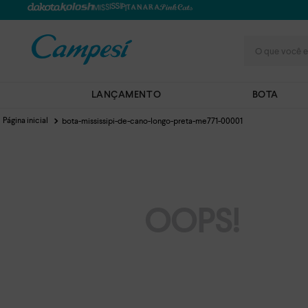
O que você e
LANÇAMENTO
BOTA
bota-mississipi-de-cano-longo-preta-me771-00001
OOPS!