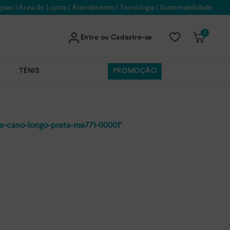
uias
|
Área do Lojista
|
Atendimento
|
Tecnologia
|
Sustentabilidade
0
Entre ou Cadastre-se
TÊNIS
PROMOÇÃO
de-cano-longo-preta-me771-00001
"