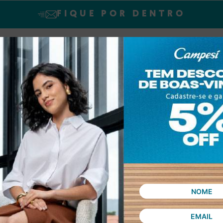
FIQUE POR DENTRO
SINAR declaro que concordo em receber novidades e promoções da Dakot
Confira nossa
Política de privacidade
ASSINAR
 compra
Política de privacidade
Troca e Devolução
V