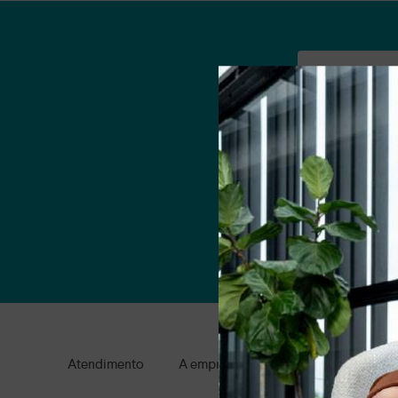
Nome
Email
Ao clicar em AS
Atendimento
A empresa
Condições gerais de