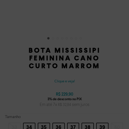
BOTA MISSISSIPI
FEMININA CANO
CURTO MARROM
Clique e veja!
R$
229
,
90
Em até
7
x
sem juros
R$
32
,
84
Tamanho
33
34
35
36
37
38
39
40