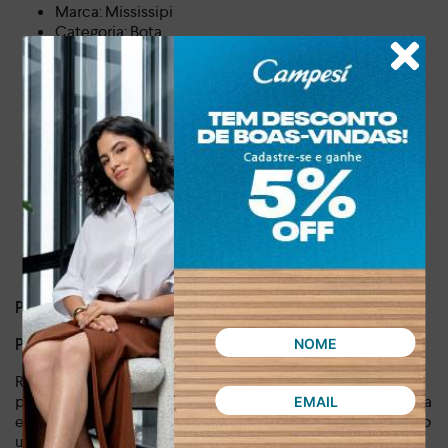
Marca: Mississipi
Categoria: Bota
Cor: Marrom
Peso: 0.564 kg
Altura da sola: 5.00 cm
Altura do cano: 16.00 cm
Circunferência do cano: 23.50 cm
Fechamento: Zíper
Formato do bico: Redondo
Forro: Tecido com espuma
Sola: TR (Termoplástica de Borracha)
Tipo do salto: Baixo
Tipo de cano: Curto
Estilo do calçado: Urbano
PRINCIPAIS PERGUNTAS SOBRE O PRODUTO:
P: Esta bota é confortável para usar durante o dia todo?
R: Sim, a Bota Mississipi Feminina Marrom foi desenvolvida
pensando no seu conforto. Seu forro em tecido com espuma
e o salto baixo garantem bem-estar prolongado, ideal para o
uso diário em diversas atividades.