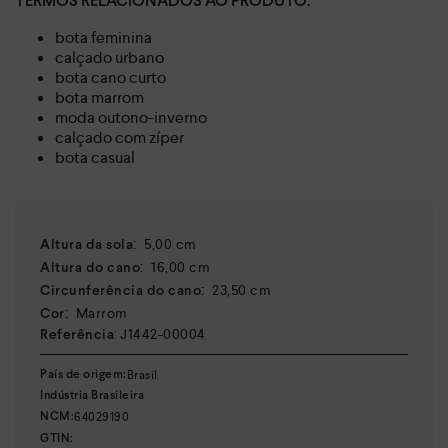
TERMOS RELACIONADOS AO PRODUTO:
bota feminina
calçado urbano
bota cano curto
bota marrom
moda outono-inverno
calçado com zíper
bota casual
:
5,00 cm
Altura da sola
:
16,00 cm
Altura do cano
:
23,50 cm
Circunferência do cano
:
Marrom
Cor
:
J1442-00004
Referência
Brasil
País de origem:
Indústria Brasileira
64029190
NCM:
GTIN: