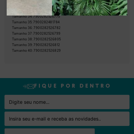
GTIN:
Tamanho
33
:
7900282526768
Tamanho
34
:
7900282526775
Nome
Email
Tamanho
35
:
7900282481784
Tamanho
36
:
7900282526782
Tamanho
37
:
7900282526799
Tamanho
38
:
7900282526805
Tamanho
39
:
7900282526812
Tamanho
40
:
7900282526829
FIQUE POR DENTRO
Nome
Email