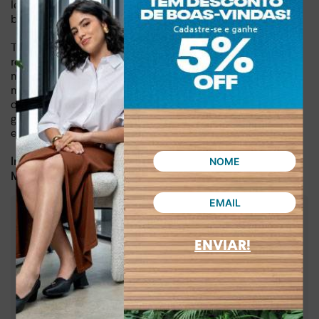
leveza, sabendo que você está com um calçado que une
beleza e bem-estar.
Transforme seu estilo de vida e invista em um item que
reflete sua personalidade. O Chinelo Dakota Flatform Bege
não é apenas um calçado, mas um convite para viver o
melhor dos dias de calor com confiança. Adquira agora e
descubra como pequenos detalhes podem fazer uma
grande diferença no seu visual. Sinta-se linda e confortável
em cada passo.
Dia a dia, lazer
Indicado para:
Sintético
Material:
:
3,50 cm
Altura da sola
:
Bege
ENVIAR!
Cor
:
DB051-00001
Referência
Brasil
País de origem:
Indústria Brasileira
64029990
NCM: