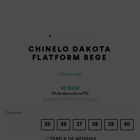
CHINELO DAKOTA
FLATFORM BEGE
Clique e veja!
R$
169
,
90
Em até
5
x
sem juros
R$
33
,
98
Tamanho
33
34
35
36
37
38
39
40
TABELA DE MEDIDAS