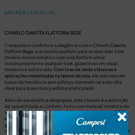
DESCRIÇÃO E DETALHES
CHINELO DAKOTA FLATFORM BEGE
Conquiste o conforto e a elegância com o Chinelo Dakota
Flatform Bege, o acessório perfeito para os seus dias. Este
modelo monocromático com sola flatform eleva
instantaneamente qualquer look, garantindo um visual
moderno e sofisticado.
Com tiras de dedo clássicas e
, ele adiciona um
aplicações metalizadas na lateral da sola
toque de tendência sem esforço, tornando-se a escolha
ideal para quem busca estilo e praticidade.
Além de sua estética despojada, este chinelo é a definição
de versatilidade e conforto. Feito com material sintético de
alta qualidade, ele
é leve e prático, pesando apenas 0,743
. A
proporciona o suporte ideal,
kg
sola de 3,5 cm de altura
garantindo uma pisada segura e confortável para o seu dia a
dia e momentos de lazer. Sinta a liberdade de caminhar com