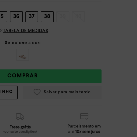
35
36
37
38
39
40
TABELA DE MEDIDAS
COMPRAR
RINHO
Parcelamento em
Frete grátis
até
10x sem juros
(consulte condições)