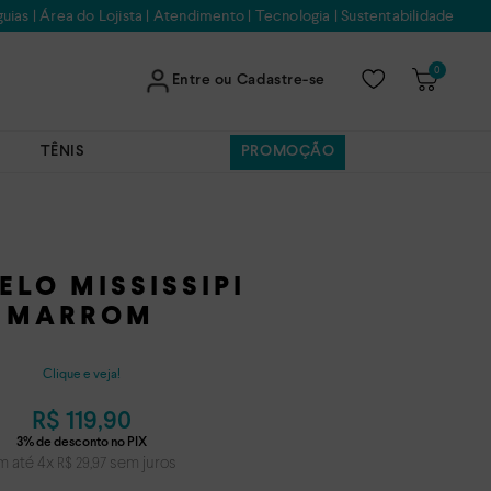
uias
|
Área do Lojista
|
Atendimento
|
Tecnologia
|
Sustentabilidade
0
Entre ou Cadastre-se
TÊNIS
PROMOÇÃO
ELO MISSISSIPI
MARROM
Clique e veja!
R$
119
,
90
m até
4
x
sem juros
R$
29
,
97