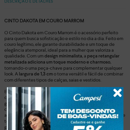
DESCRIÇÃO E DETALHES
CINTO DAKOTA EM COURO MARROM
O Cinto Dakota em Couro Marrom é o acessório perfeito
para quem busca sofisticação e estilo no dia a dia. Feito em
couro legítimo, ele garante durabilidade e um toque de
elegância atemporal, ideal para a mulher que valoriza a
qualidade. Com um
, a
design minimalista
peça retangular
,
metalizada adiciona um toque moderno e charmoso
tornando-o uma peça-chave para complementar qualquer
look. A
o torna versátil e fácil de combinar
largura de 1,3 cm
com diferentes tipos de calças, saias e vestidos.
Este cinto transcende o básico, tornando-se uma
declaração de estilo.
,
Sua leveza, com apenas 0,057 kg
garante conforto para o uso diário, seja para um passeio
casual ou para um evento de lazer. Sinta a diferença de um
acessório que
, feito para durar e
une design e alta qualidade
te acompanhar em todas as suas jornadas.
O ajuste preciso
,
permite que você marque a cintura com elegância