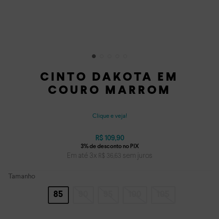
CINTO DAKOTA EM
COURO MARROM
Clique e veja!
R$
109
,
90
Em até
3
x
sem juros
R$
36
,
63
Tamanho
85
90
95
100
105