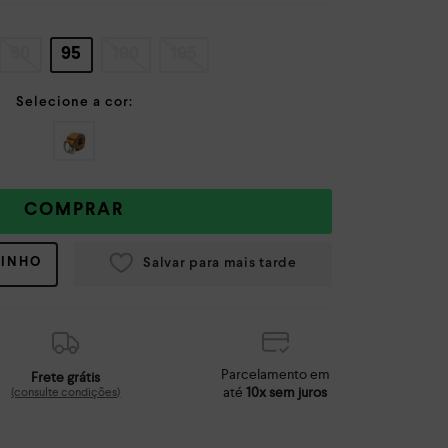
90
95
100
105
COMPRAR
RINHO
Parcelamento em
Frete grátis
até
10x sem juros
(consulte condições)