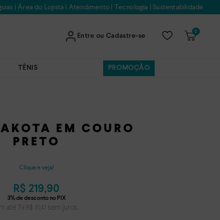
uias
|
Área do Lojista
|
Atendimento
|
Tecnologia
|
Sustentabilidade
0
Entre ou Cadastre-se
TÊNIS
PROMOÇÃO
DAKOTA EM COURO
PRETO
Clique e veja!
R$
219
,
90
m até
7
x
sem juros
R$
31
,
41