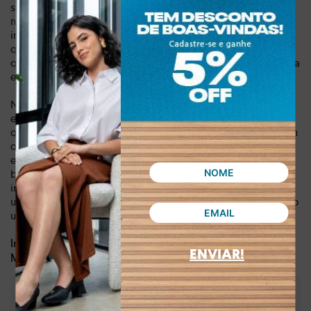
suas curvas. Ele se harmoniza perfeitamente com cores
neutras ou vibrantes, adicionando um toque de requinte
imediato. A escolha do couro reflete uma busca por
qualidade e autenticidade, características valorizadas por
quem não abre mão de conforto e bom gosto. Compre agora
e experimente o impacto de um acessório que fala por si.
Não perca a oportunidade de adquirir este acessório
elegante que realça sua personalidade e eleva o nível de
qualquer composição. A combinação do couro durável com
o design da fivela metalizada atemporal garante que você
estará sempre bem vestida. Pensado para a mulher que
busca confiança e versatilidade, este cinto é a escolha
inteligente para quem deseja comprar cinto de couro que
une moda e funcionalidade. Garanta o seu e descubra como
um pequeno detalhe pode fazer uma grande diferença.
Dia a dia, lazer
Indicado para:
ENVIAR!
Couro
Material:
:
Preto
Cor