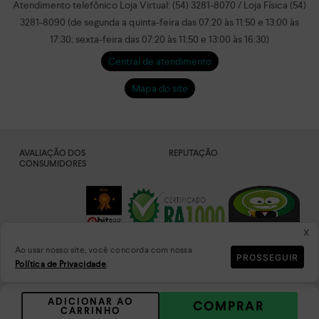
Atendimento telefônico Loja Virtual: (54) 3281-8070 / Loja Física (54)
3281-8090 (de segunda a quinta-feira das 07:20 às 11:50 e 13:00 às
17:30; sexta-feira das 07:20 às 11:50 e 13:00 às 16:30)
Central de atendimento
Mapa do site
AVALIAÇÃO DOS
REPUTAÇÃO
CONSUMIDORES
x
Ao usar nosso site, você concorda com nossa
PROSSEGUIR
Política de Privacidade
.
DADOS
PLATAFORMA
CRIPTOGRAFADOS
ADICIONAR AO
COMPRAR
CARRINHO