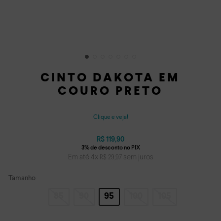
CINTO DAKOTA EM
COURO PRETO
Clique e veja!
R$
119
,
90
Em até
4
x
sem juros
R$
29
,
97
Tamanho
85
90
95
100
105