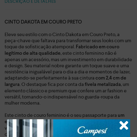
DESCRIÇÃO E DETALHES
CINTO DAKOTA EM COURO PRETO
Eleve seu estilo com o Cinto Dakota em Couro Preto, a
peça-chave que faltava para transformar seus looks com um
toque de sofisticação atemporal.
Fabricado em couro
, este cinto feminino não é
legítimo de alta qualidade
apenas um acessório, mas um investimento em durabilidade
e design. Seu material nobre garante um toque suave e uma
resistência inigualável para o dia a dia e momentos de lazer,
adaptando-se perfeitamente à sua cintura
com 2,4 cm de
. O destaque fica por conta da
, um
largura
fivela metalizada
elemento clássico e premium que confere um ar fashion e
versátil, tornando-o indispensável no guarda-roupa da
mulher moderna.
Este cinto de couro feminino é o seu passaporte para
um
. Sinta o benefício da
estilo de vida elegante e prático
versatilidade ao combiná-lo com vestidos, macacões ou
calças, criando uma silhueta mais definida e valorizando