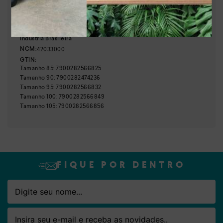
:
CI032-00005
Referência
Brasil
País de origem:
Indústria Brasileira
Nome
Email
42033000
NCM:
GTIN:
Tamanho
85
:
7900282566825
Tamanho
90
:
7900282474236
Tamanho
95
:
7900282566832
Tamanho
100
:
7900282566849
Tamanho
105
:
7900282566856
FIQUE POR DENTRO
Nome
Email