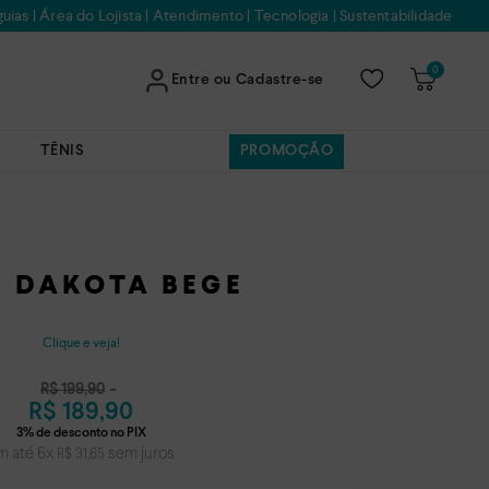
uias
|
Área do Lojista
|
Atendimento
|
Tecnologia
|
Sustentabilidade
0
Entre ou Cadastre-se
TÊNIS
PROMOÇÃO
 DAKOTA BEGE
Clique e veja!
R$
199
,
90
R$
189
,
90
m até
6
x
sem juros
R$
31
,
65