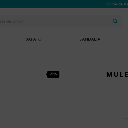
Clube de Ág
stá buscando?
SAPATO
SANDÁLIA
MULE
-
5%
E