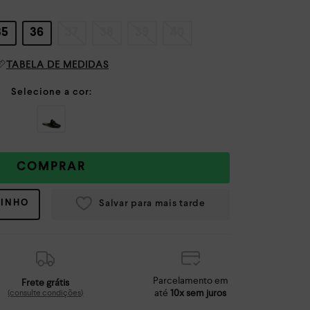
35
36
37
38
39
40
TABELA DE MEDIDAS
COMPRAR
RINHO
Parcelamento em
Frete grátis
até
10x sem juros
(consulte condições)