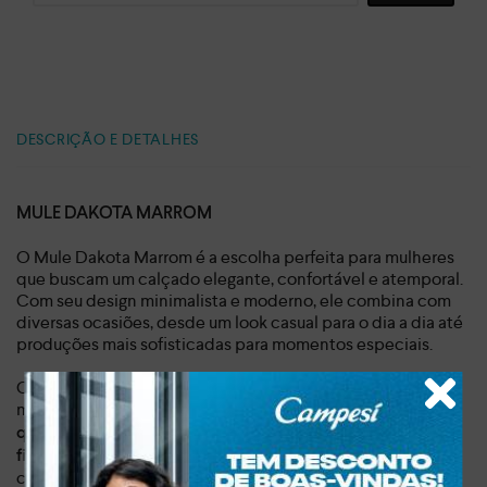
DESCRIÇÃO E DETALHES
MULE DAKOTA MARROM
O Mule Dakota Marrom é a escolha perfeita para mulheres
que buscam um calçado elegante, confortável e atemporal.
Com seu design minimalista e moderno, ele combina com
diversas ocasiões, desde um look casual para o dia a dia até
produções mais sofisticadas para momentos especiais.
Confeccionado em material sintético de alta qualidade, o
mule possui combinações com um
acabamento em verniz
. Além disso,
que confere um brilho sutil e sofisticado
a
adiciona um toque de
fivela metalizada na tira sobre o pé
charme e modernidade, enquanto
o bico quadrado