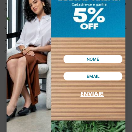
proporciona um visual mais contemporâneo. Leve, pesando
0,538 kg, permite que você use o mule por longos períodos
sem sentir incômodo.
Com o Mule Dakota, você terá um calçado versátil e prático,
ideal para mulheres que valorizam o estilo e a praticidade.
Use-o com jeans, saias, vestidos ou macacões e crie looks
incríveis para qualquer ocasião. Adquira já o seu e sinta a
diferença!
Dia a dia, lazer
Indicado para:
Sintético
Material:
:
1,00 cm
Altura da sola
ENVIAR!
:
Café
Cor
:
D0023-00005
Referência
Brasil
País de origem:
Indústria Brasileira
64029990
NCM: