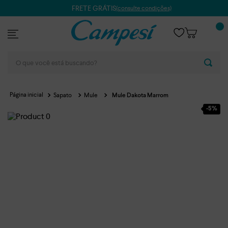
FRETE GRÁTIS
(consulte condições)
O que você está buscando?
Sapato
Mule
Mule Dakota Marrom
-
5%