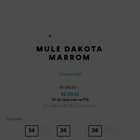
MULE DAKOTA
MARROM
Clique e veja!
R$
189
,
90
R$
179
,
90
Em até
6
x
sem juros
R$
29
,
98
Tamanho
34
35
36
37
38
39