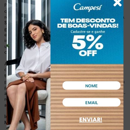
Projetado para quem não para,
o salto alto de 6,5 cm
oferece a estabilidade necessária para transitar entre
reuniões de trabalho e jantares casuais com total segurança.
aliada à ergonomia da marca Tanara
Sua leveza de 0,542 kg
garante que o conforto acompanhe cada passo seu,
eliminando o cansaço excessivo ao fim do dia. É o
investimento inteligente para quem busca um calçado que
une durabilidade extrema e um toque de luxo artesanal ao
cotidiano.
Adotar o Mule Tanara é abraçar um estilo de vida onde o
clássico encontra o moderno. Ele
é a peça-chave para
— como jeans e blazer — em
transformar looks básicos
produções de alto impacto. Seja para um evento de lazer ou
para a rotina urbana, este sapato transmite confiança e
autoridade. Não perca a oportunidade de elevar seu guarda-
roupa com um acessório atemporal que combina com sua
ambição e bom gosto.
Dia a dia e lazer
Indicado para:
ENVIAR!
Couro
Material: