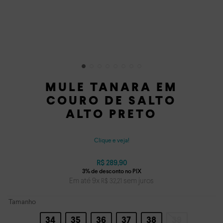
MULE TANARA EM
COURO DE SALTO
ALTO PRETO
Clique e veja!
R$
289
,
90
Em até
9
x
sem juros
R$
32
,
21
Tamanho
34
35
36
37
38
39