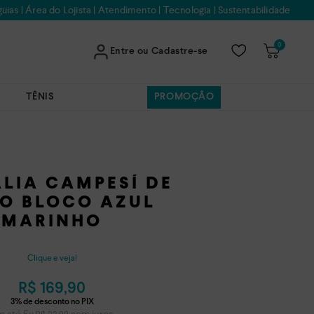
uias
|
Área do Lojista
|
Atendimento
|
Tecnologia
|
Sustentabilidade
0
Entre ou Cadastre-se
TÊNIS
PROMOÇÃO
LIA CAMPESÍ DE
O BLOCO AZUL
MARINHO
Clique e veja!
R$
169
,
90