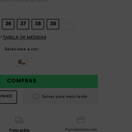
m até
5
x
sem juros
R$
33
,
98
36
37
38
39
40
TABELA DE MEDIDAS
COMPRAR
RINHO
Parcelamento em
Frete grátis