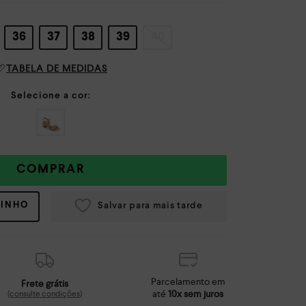
36
37
38
39
40
TABELA DE MEDIDAS
COMPRAR
RINHO
Parcelamento em
Frete grátis
até
10x sem juros
(consulte condições)