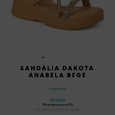
SANDÁLIA DAKOTA
ANABELA BEGE
Clique e veja!
R$
179
,
90
Em até
6
x
sem juros
R$
29
,
98