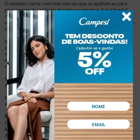
O modelo conta com tiras macias que se ajustam ao pé e
proporcionam conforto durante o caminhar. A tira frontal
com aplicação de brilhos adiciona um detalhe visual
sofisticado ao design. No calcanhar, a tira maleável facilita o
calce e oferece mais praticidade para o dia a dia.
Versátil, esta sandália é ideal para compromissos diários,
passeios e momentos de lazer. Combina facilmente com
vestidos, saias, shorts e jeans, criando estilos leves e
elegantes. Uma escolha funcional para quem busca
conforto e estilo em um único calçado.
Frete grátis (consulte condições). Parcelamento em até 10x
sem juros. Desconto de 3% no PIX.
Indicação de uso
Ideal para rotina diária, passeios, viagens e ocasiões casuais.
Especificações do produto
Cor: Bege
Material: Sintético
Altura da sola: 5,2 cm