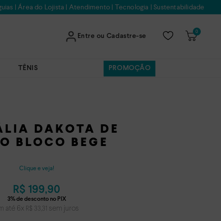
uias
|
Área do Lojista
|
Atendimento
|
Tecnologia
|
Sustentabilidade
0
Entre ou Cadastre-se
TÊNIS
PROMOÇÃO
LIA DAKOTA DE
TO BLOCO BEGE
Clique e veja!
R$
199
,
90
m até
6
x
sem juros
R$
33
,
31