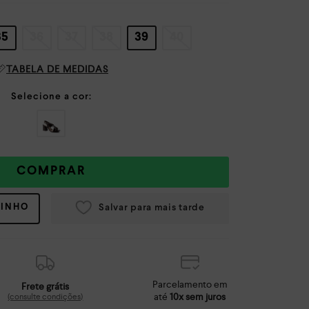
35
36
37
38
39
40
TABELA DE MEDIDAS
COMPRAR
RINHO
Parcelamento em
Frete grátis
até
10x sem juros
(consulte condições)