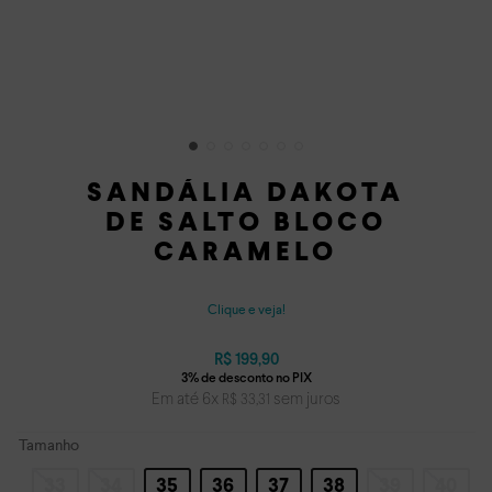
SANDÁLIA DAKOTA
DE SALTO BLOCO
CARAMELO
Clique e veja!
R$
199
,
90
Em até
6
x
sem juros
R$
33
,
31
Tamanho
33
34
35
36
37
38
39
40