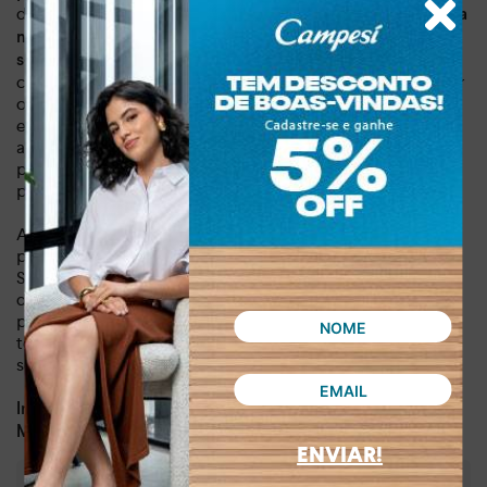
durabilidade e leveza a cada passo. O
fechamento de fivela
na tira do calcanhar
proporciona ajuste perfeito e
, enquanto o design inteligente abraça seus pés
segurança
com suavidade. Sinta-se confiante e poderosa em qualquer
ocasião, seja em um compromisso de trabalho ou um
encontro com amigos. Esta sandália não é apenas um
acessório, é um investimento em seu estilo de vida,
proporcionando a você a liberdade de expressar sua
personalidade com classe.
Aproveite agora e adicione um toque de sofisticação e
praticidade ao seu guarda-roupa com a Sandália Dakota de
Salto Bloco Caramelo. Eleve seu estilo e descubra o prazer
de caminhar com conforto e elegância incomparáveis. Não
perca a chance de ter um calçado que te acompanha em
todas as suas jornadas, garantindo um visual impecável e a
sensação de estar sempre bem-vestida.
Dia a dia, lazer
Indicado para:
Sintético
Material:
ENVIAR!