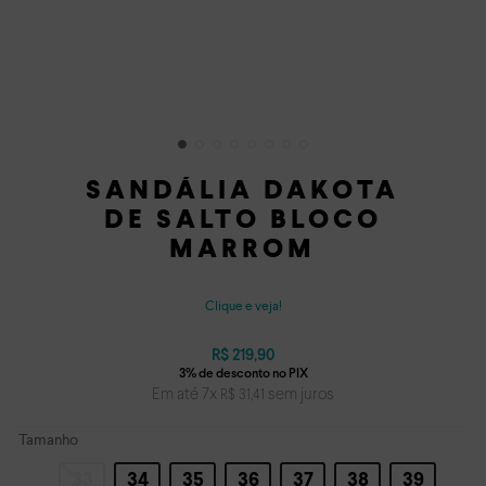
SANDÁLIA DAKOTA
DE SALTO BLOCO
MARROM
Clique e veja!
R$
219
,
90
Em até
7
x
sem juros
R$
31
,
41
Tamanho
33
34
35
36
37
38
39