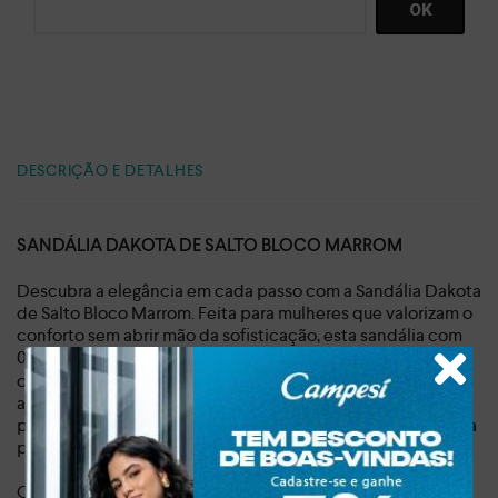
DESCRIÇÃO E DETALHES
SANDÁLIA DAKOTA DE SALTO BLOCO MARROM
Descubra a elegância em cada passo com a Sandália Dakota
de Salto Bloco Marrom. Feita para mulheres que valorizam o
conforto sem abrir mão da sofisticação, esta sandália com
0,665 kg combina a praticidade do
salto bloco de 7,5 cm
com o design moderno do bico quadrado. O fechamento
ajustável com fivela garante um ajuste perfeito,
proporcionando segurança e estabilidade ao caminhar, seja
para um dia agitado ou para um evento especial.
O diferencial deste modelo está nos detalhes.
A tira larga