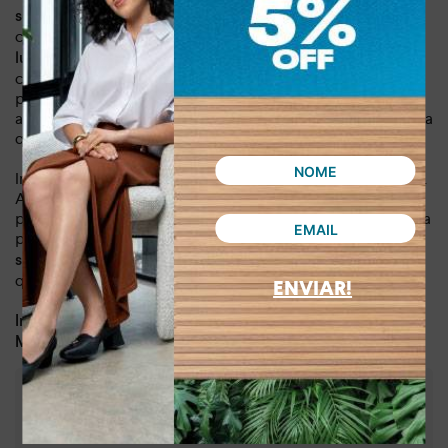
que
sobre o pé é adornada com aplicações metalizadas
criam um visual único e atraente, adicionando um
toque de
. Por ser monocolor, facilita a combinação
luxo e glamour
com diversas peças do seu guarda-roupa, tornando-a ideal
para o dia a dia e momentos de lazer. Essa sandália não é
apenas um calçado, mas uma declaração de estilo que eleva
qualquer look.
Invista em um produto que une qualidade, conforto e estilo.
A Sandália Dakota de Salto Bloco Marrom é a escolha
perfeita para quem busca um item durável e que reflete uma
personalidade forte e elegante.
Transforme seus looks e
para dominar o mundo com um design
sinta-se confiante
que valoriza sua beleza natural e seu bom gosto.
ENVIAR!
Dia a dia, lazer
Indicado para:
Sintético
Material:
:
7,50 cm
Altura do salto
:
Bege
Cor