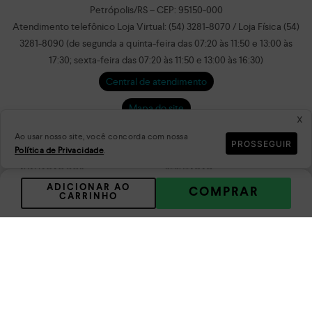
Petrópolis/RS – CEP: 95150-000
Atendimento telefônico Loja Virtual: (54) 3281-8070 / Loja Física (54)
3281-8090 (de segunda a quinta-feira das 07:20 às 11:50 e 13:00 às
17:30; sexta-feira das 07:20 às 11:50 e 13:00 às 16:30)
Central de atendimento
Mapa do site
x
Ao usar nosso site, você concorda com nossa
PROSSEGUIR
Política de Privacidade
.
AVALIAÇÃO DOS
REPUTAÇÃO
CONSUMIDORES
ADICIONAR AO
COMPRAR
CARRINHO
DADOS
PLATAFORMA
CRIPTOGRAFADOS