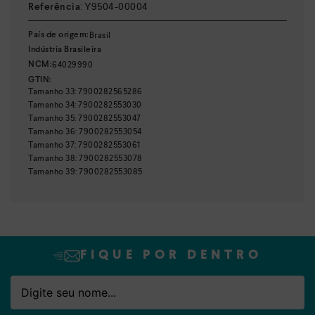
Nome
Email
:
Y9504-00004
Referência
Brasil
País de origem:
Indústria Brasileira
64029990
NCM:
GTIN:
Tamanho
33
:
7900282565286
Tamanho
34
:
7900282553030
Tamanho
35
:
7900282553047
Tamanho
36
:
7900282553054
Tamanho
37
:
7900282553061
Tamanho
38
:
7900282553078
Tamanho
39
:
7900282553085
FIQUE POR DENTRO
Nome