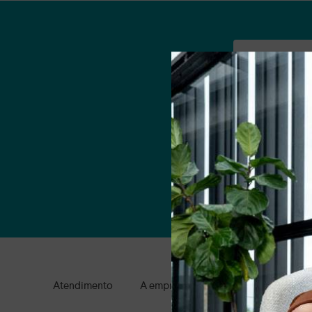
Nome
Email
Ao clicar em AS
Atendimento
A empresa
Condições gerais de