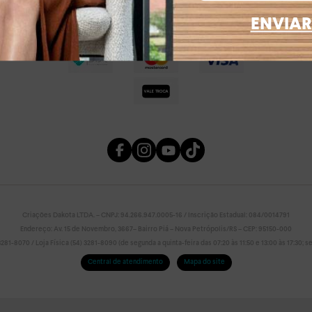
ENVIAR
Criações Dakota LTDA. – CNPJ: 94.266.947.0005-16 / Inscrição Estadual: 084/0014791
Endereço: Av. 15 de Novembro, 3667– Bairro Piá – Nova Petrópolis/RS – CEP: 95150-000
81-8070 / Loja Física (54) 3281-8090 (de segunda a quinta-feira das 07:20 às 11:50 e 13:00 às 17:30; sex
Central de atendimento
Mapa do site