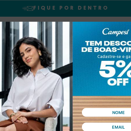
FIQUE POR DENTRO
SINAR declaro que concordo em receber novidades e promoções da Dakot
Confira nossa
Política de privacidade
ASSINAR
 compra
Política de privacidade
Troca e Devolução
V