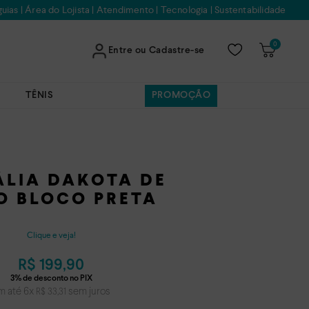
uias
|
Área do Lojista
|
Atendimento
|
Tecnologia
|
Sustentabilidade
0
Entre ou Cadastre-se
TÊNIS
PROMOÇÃO
LIA DAKOTA DE
O BLOCO PRETA
Clique e veja!
R$
199
,
90
m até
6
x
sem juros
R$
33
,
31