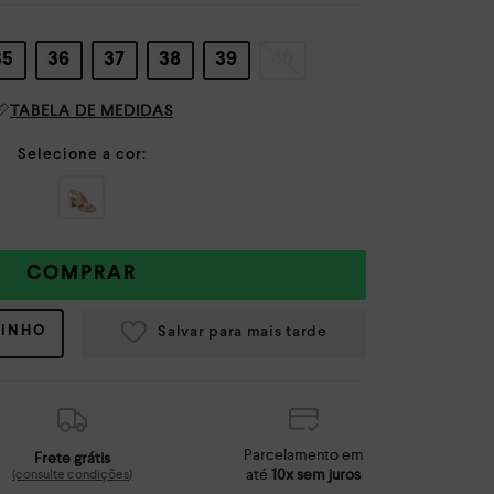
35
36
37
38
39
40
TABELA DE MEDIDAS
COMPRAR
RINHO
Parcelamento em
Frete grátis
até
10x sem juros
(consulte condições)