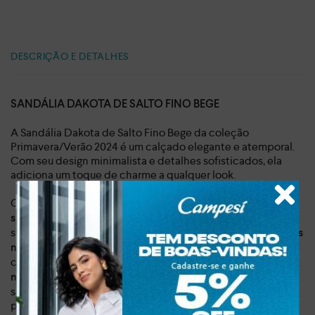
DESCRIÇÃO E DETALHES
SANDÁLIA DAKOTA DE SALTO FINO BEGE
A Sandália Dakota de Salto Fino Bege da coleção
Primavera/Verão 2024 é um calçado elegante e atemporal.
Com seu design minimalista e detalhes sofisticados, ela
adiciona um toque de charme a qualquer look.
O destaque fica por conta do
recorte diferenciado da
, que valoriza os pés e confere um ar moderno à
superfície
sandália, assim como
. Já as
o salto fino de 6,5 cm
aplicações
adicionam um brilho sutil e completam o visual
metalizadas
com sofisticação. Ainda conta
com fechamento de fivela
, que garante um ajuste perfeito e oferece
no tornozelo
segurança ao caminhar. Versátil e elegante, a sandália é
perfeita para diversas ocasiões. Use-a com um vestido midi