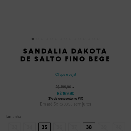
SANDÁLIA DAKOTA
DE SALTO FINO BEGE
Clique e veja!
R$
199
,
90
R$
169
,
90
Em até
5
x
sem juros
R$
33
,
98
Tamanho
33
34
35
36
37
38
39
40