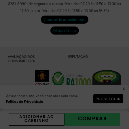
3281-8090 (de segunda a quinta-feira das 07:20 às 11:50 e 13:00 às
17:30; sexta-feira das 07:20 às 11:50 e 13:00 às 16:30)
Central de atendimento
Mapa do site
AVALIAÇÃO DOS
REPUTAÇÃO
CONSUMIDORES
x
Ao usar nosso site, você concorda com nossa
PROSSEGUIR
Política de Privacidade
.
DADOS
PLATAFORMA
CRIPTOGRAFADOS
ADICIONAR AO
COMPRAR
CARRINHO