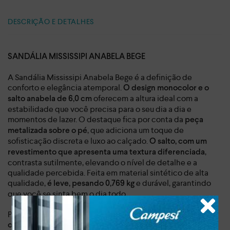
DESCRIÇÃO E DETALHES
SANDÁLIA MISSISSIPI ANABELA BEGE
A Sandália Mississipi Anabela Bege é a definição de
conforto e elegância atemporal.
O design monocolor e o
oferecem a altura ideal com a
salto anabela de 6,0 cm
estabilidade que você precisa para o seu dia a dia e
momentos de lazer. O destaque fica por conta da
peça
, que adiciona um toque de
metalizada sobre o pé
sofisticação discreta e luxo ao calçado.
O salto, com um
,
revestimento que apresenta uma textura diferenciada
contrasta sutilmente, elevando o nível de detalhe e a
qualidade percebida. Feita em material sintético de alta
qualidade,
e durável, garantindo
é leve, pesando 0,769 kg
que você se sinta bem o dia todo.
Pensada para a mulher moderna, esta sandália Mississipi
oferece calce fácil e praticidade incomparáveis, graças à