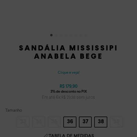
SANDÁLIA MISSISSIPI
ANABELA BEGE
Clique e veja!
R$
179
,
90
Em até
6
x
sem juros
R$
29
,
98
Tamanho
33
34
35
36
37
38
39
TABELA DE MEDIDAS