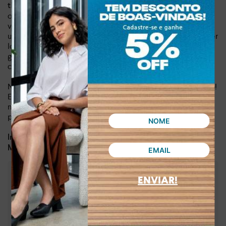
É
tira maleável que envolve o calcanhar, sem fechamentos.
o calçado perfeito para quem busca a combinação de
versatilidade e bem-estar. Seu design minimalista a torna
uma peça chave e versátil, fácil de harmonizar com qualquer
look - desde o casual ao mais arrumado. Com ela, você
garante um visual moderno e fashion sem abrir mão do
conforto.
Não perca a chance de ter essa peça desejo no seu armário!
Esta sandália não é apenas um calçado; é um investimento
no seu estilo e no seu conforto. Sinta a confiança de um
produto que entrega qualidade Mississipi e design trend.
Dia a dia, lazer
Indicado para:
Sintético
Material:
ENVIAR!
:
6,00 cm
Altura da sola
:
Nude
Cor
:
J0462-00003
Referência