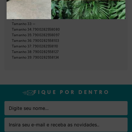
Brasil
País de origem:
Indústria Brasileira
64029990
NCM:
GTIN:
Nome
Email
Tamanho
33
:
—
Tamanho
34
:
7900282558080
Tamanho
35
:
7900282558097
Tamanho
36
:
7900282558103
Tamanho
37
:
7900282558110
Tamanho
38
:
7900282558127
Tamanho
39
:
7900282558134
FIQUE POR DENTRO
Nome
Email