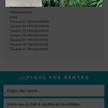
Brasil
País de origem:
Indústria Brasileira
Nome
Email
64029990
NCM:
GTIN:
Tamanho
33
:
7900282249865
Tamanho
34
:
7900282240978
Tamanho
35
:
7900282240992
Tamanho
36
:
7900282241005
Tamanho
37
:
7900282241029
Tamanho
38
:
7900282241036
Tamanho
39
:
7900282241050
FIQUE POR DENTRO
Nome
Email