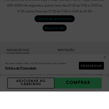
3281-8090 (de segunda a quinta-feira das 07:20 às 11:50 e 13:00 às
17:30; sexta-feira das 07:20 às 11:50 e 13:00 às 16:30)
Central de atendimento
Mapa do site
AVALIAÇÃO DOS
REPUTAÇÃO
CONSUMIDORES
x
Ao usar nosso site, você concorda com nossa
PROSSEGUIR
Política de Privacidade
.
ADICIONAR AO
COMPRAR
CARRINHO
DADOS
PLATAFORMA
CRIPTOGRAFADOS