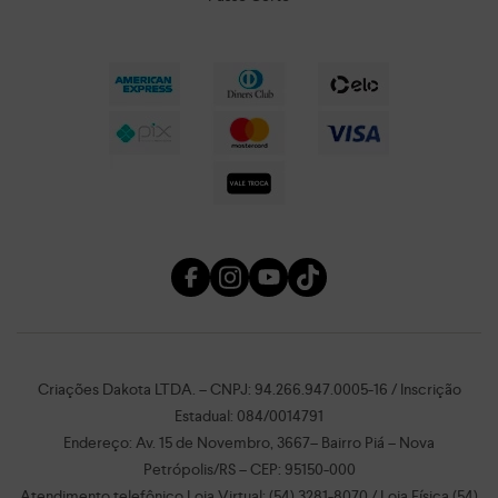
Criações Dakota LTDA. – CNPJ: 94.266.947.0005-16 / Inscrição
Estadual: 084/0014791
Endereço: Av. 15 de Novembro, 3667– Bairro Piá – Nova
Petrópolis/RS – CEP: 95150-000
Atendimento telefônico Loja Virtual: (54) 3281-8070 / Loja Física (54)