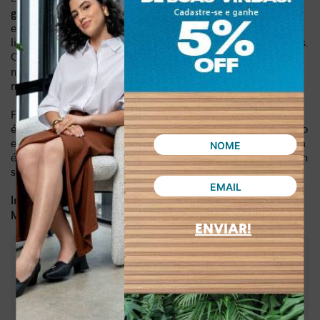
que
garantido pela tira maleável e sem fechamentos
envolve o calcanhar, ela otimiza seu tempo e proporciona a
liberdade que você precisa para aproveitar seus momentos.
O
assegura a altura e a estabilidade
salto bloco de 6,5 cm
necessárias para caminhar com total confiança, sem abrir
mão do conforto.
Feita em material sintético de alta qualidade, esta sandália
é a escolha ideal para a mulher moderna que valoriza a união
entre estilo e funcionalidade. Com um peso de 0,689 kg, ela
é leve e confortável, tornando-se um item indispensável em
seu guarda-roupa.
Dia a dia, lazer
Indicado para:
Sintético
Material:
ENVIAR!
:
6,50 cm
Altura do salto
:
Bege
Cor
:
MF392-00003
Referência