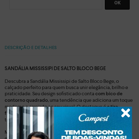
DESCRIÇÃO E DETALHES
SANDÁLIA MISSISSIPI DE SALTO BLOCO BEGE
Descubra a Sandália Mississipi de Salto Bloco Bege, o
calçado perfeito para quem busca unir elegância, brilho e
praticidade. Seu design sofisticado conta
com bico de
, uma tendência que adiciona um toque
contorno quadrado
moderno e arrojado ao seu visual. O destaque é
a tira
, que confere um charme único e
frontal, repleta de brilhos
transforma qualquer look, do dia a dia ao lazer.
Mais do que beleza, a Sandália Mississipi oferece uma
experiência de uso incomparável.
Com um calce fácil