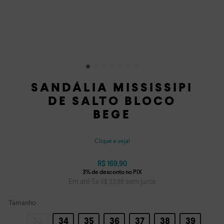
SANDÁLIA MISSISSIPI
DE SALTO BLOCO
BEGE
Clique e veja!
R$
169
,
90
Em até
5
x
sem juros
R$
33
,
98
Tamanho
33
34
35
36
37
38
39