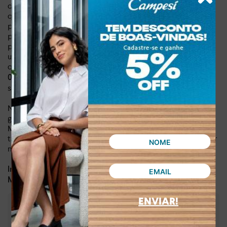
de vida, garantindo o máximo de conforto e elegância em
qualquer situação. Seu design minimalista e refinado
permite infinitas combinações, seja com um jeans casual
para um passeio no fim de semana ou com um vestido leve
para um encontro especial. Adquirir a Sandália Mississipi é
um investimento em seu bem-estar, pois ela combina a alta
qualidade do material sintético com
a leveza de apenas
, fazendo com que você esqueça que está usando
0,593 kg
salto.
Não perca a oportunidade de adicionar um toque de
glamour à sua coleção de calçados. Com a Sandália
Mississipi, você não só compra um par de sapatos, mas
também a certeza de que estará sempre na moda, sem abrir
mão do bem-estar.
Dia a dia, lazer
Indicado para:
Sintético
Material:
ENVIAR!
:
3,50 cm
Altura do salto