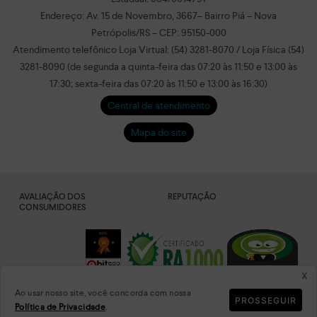
Endereço: Av. 15 de Novembro, 3667– Bairro Piá – Nova
Petrópolis/RS – CEP: 95150-000
Atendimento telefônico Loja Virtual: (54) 3281-8070 / Loja Física (54)
3281-8090 (de segunda a quinta-feira das 07:20 às 11:50 e 13:00 às
17:30; sexta-feira das 07:20 às 11:50 e 13:00 às 16:30)
Central de atendimento
Mapa do site
AVALIAÇÃO DOS
REPUTAÇÃO
CONSUMIDORES
x
Ao usar nosso site, você concorda com nossa
PROSSEGUIR
Política de Privacidade
.
DADOS
PLATAFORMA