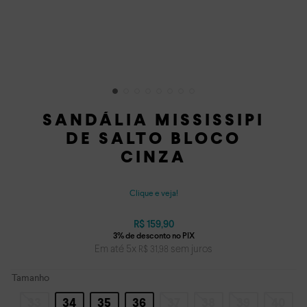
SANDÁLIA MISSISSIPI
DE SALTO BLOCO
CINZA
Clique e veja!
R$
159
,
90
Em até
5
x
sem juros
R$
31
,
98
Tamanho
33
34
35
36
37
38
39
40