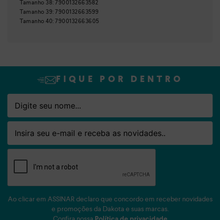
Nome
Email
Tamanho
38
:
7900132663582
Tamanho
39
:
7900132663599
Tamanho
40
:
7900132663605
FIQUE POR DENTRO
Nome
Email
Ao clicar em ASSINAR declaro que concordo em receber novidades
e promoções da Dakota e suas marcas.
Confira nossa
Política de privacidade