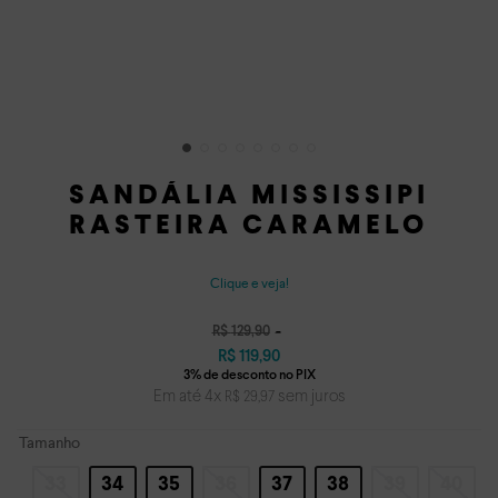
SANDÁLIA MISSISSIPI
RASTEIRA CARAMELO
Clique e veja!
R$
129
,
90
R$
119
,
90
Em até
4
x
sem juros
R$
29
,
97
Tamanho
33
34
35
36
37
38
39
40