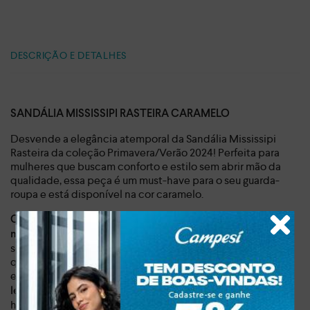
DESCRIÇÃO E DETALHES
SANDÁLIA MISSISSIPI RASTEIRA CARAMELO
Desvende a elegância atemporal da Sandália Mississipi
Rasteira da coleção Primavera/Verão 2024! Perfeita para
mulheres que buscam conforto e estilo sem abrir mão da
qualidade, essa peça é um must-have para o seu guarda-
roupa e está disponível na cor caramelo.
Com design minimalista e destaque para as aplicações
, essa sandália adiciona um toque
metalizadas sobre o pé
sofisticado a qualquer look. O material sintético de alta
qualidade garante durabilidade e fácil manutenção,
enquanto
o salto baixo de 1 cm proporciona conforto e
em cada passo. Ideal para usar do trabalho ao happy
leveza
hour, essa sandália versátil se adapta a diversas ocasiões.