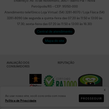
Endereço: Av. 15 de Novembro, 3667– Bairro Piá – Nova
Petrópolis/RS – CEP: 95150-000
Atendimento telefônico Loja Virtual: (54) 3281-8070 / Loja Física (54)
3281-8090 (de segunda a quinta-feira das 07:20 às 11:50 e 13:00 às
17:30; sexta-feira das 07:20 às 11:50 e 13:00 às 16:30)
Central de atendimento
Mapa do site
AVALIAÇÃO DOS
REPUTAÇÃO
CONSUMIDORES
x
Ao usar nosso site, você concorda com nossa
PROSSEGUIR
Política de Privacidade
.
DADOS
PLATAFORMA
CRIPTOGRAFADOS