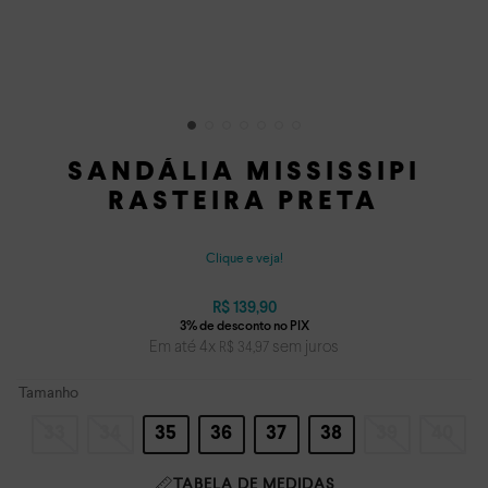
SANDÁLIA MISSISSIPI
RASTEIRA PRETA
Clique e veja!
R$
139
,
90
Em até
4
x
sem juros
R$
34
,
97
Tamanho
33
34
35
36
37
38
39
40
TABELA DE MEDIDAS