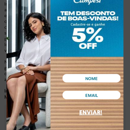
Imagine-se desfilando com esta sandália, sentindo a leveza
a cada passo. Ela é a peça-chave para complementar seu
estilo, seja em um passeio no parque, em um almoço casual
ou em um encontro com as amigas. Essa sandália é um
convite para você experimentar a liberdade e a beleza de
se sentir bem consigo mesma. A versatilidade do modelo
permite que você a combine facilmente com diferentes
looks, desde vestidos fluidos a shorts jeans, criando um
visual que é ao mesmo tempo elegante e descontraído.
Não perca a chance de ter esta peça atemporal no seu
guarda-roupa. A sandália rasteira com brilhos é a melhor
opção para quem busca uma sandália versátil, que se
adapta ao seu ritmo de vida, sem abrir mão do estilo.
Dia a dia, lazer
Indicado para:
Sintético
Material:
ENVIAR!
:
1,50 cm
Altura da sola
:
Preto
Cor