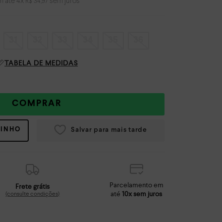
m até
4
x
sem juros
R$
34
,
97
31
32
33
34
35
36
TABELA DE MEDIDAS
COMPRAR
RINHO
Parcelamento em
Frete grátis
até
10x sem juros
(consulte condições)