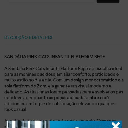
DESCRIÇÃO E DETALHES
SANDÁLIA PINK CATS INFANTIL FLATFORM BEGE
A Sandália Pink Cats Infantil Flatform Bege é a escolha ideal
para as meninas que desejam aliar conforto, praticidade e
muito estilo no dia a dia. Com
um design monocromático e a
, ela garante um visual moderno e
sola flatform de 2 cm
delicado. As tiras finas foram pensadas para envolver os pés
com leveza, enquanto
as peças aplicadas sobre o pé
adicionam um toque de sofisticação, elevando qualquer
look casual.
A praticidade é um ponto forte deste modelo.
Graças ao
, as
seu calce fácil e à tira maleável que envolve o calcanhar