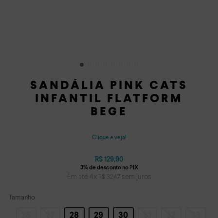
SANDÁLIA PINK CATS
INFANTIL FLATFORM
BEGE
Clique e veja!
R$
129
,
90
Em até
4
x
sem juros
R$
32
,
47
Tamanho
26
27
28
29
30
31
32
33