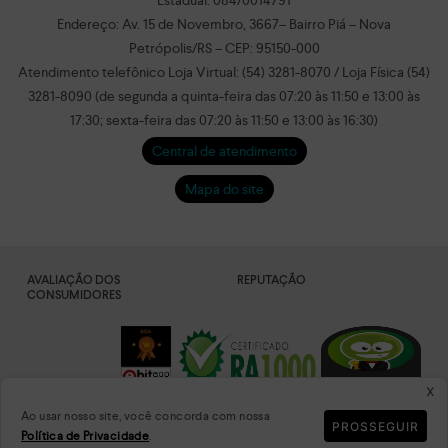
Estadual: 084/0014791
Endereço: Av. 15 de Novembro, 3667– Bairro Piá – Nova
Petrópolis/RS – CEP: 95150-000
Atendimento telefônico Loja Virtual: (54) 3281-8070 / Loja Física (54)
3281-8090 (de segunda a quinta-feira das 07:20 às 11:50 e 13:00 às
17:30; sexta-feira das 07:20 às 11:50 e 13:00 às 16:30)
Central de atendimento
Mapa do site
AVALIAÇÃO DOS
REPUTAÇÃO
CONSUMIDORES
x
Ao usar nosso site, você concorda com nossa
PROSSEGUIR
Política de Privacidade
.
DADOS
PLATAFORMA