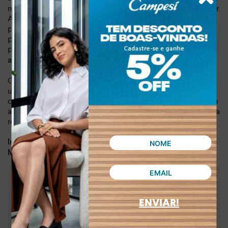
meninas ganham agilidade e autonomia na hora de se calçar.
A sandália é perfeita para diversas ocasiões, seja para um
passeio no parque ou um encontro com as amigas. Este
produto de material sintético de alta qualidade foi feito
para durar, oferecendo durabilidade e um
peso leve, de
, para que as brincadeiras não tenham fim.
apenas 0,457 kg
Garanta agora a sua e transforme os looks da sua filha com
um calçado que oferece o melhor dos dois mundos:
conforto e elegância. As meninas merecem um calçado que
as faça sentir confiantes e bonitas, e a Sandália Pink Cats é a
resposta para esse desejo.
Dia a dia, lazer
Indicado para:
Sintético
Material:
:
2,00 cm
Altura da sola
:
Bege
Cor
ENVIAR!
:
V5602-00002
Referência