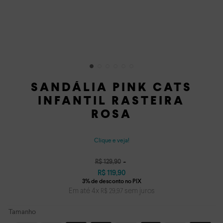
SANDÁLIA PINK CATS
INFANTIL RASTEIRA
ROSA
Clique e veja!
R$
129
,
90
R$
119
,
90
Em até
4
x
sem juros
R$
29
,
97
Tamanho