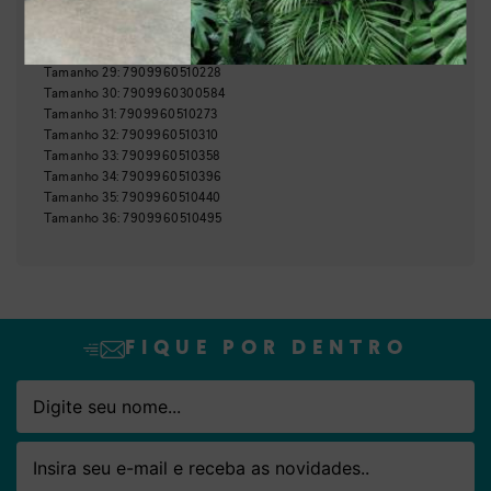
Tamanho
26
:
7909960510099
Tamanho
27
:
7909960510136
Tamanho
28
:
7909960510174
Tamanho
29
:
7909960510228
Nome
Email
Tamanho
30
:
7909960300584
Tamanho
31
:
7909960510273
Tamanho
32
:
7909960510310
Tamanho
33
:
7909960510358
Tamanho
34
:
7909960510396
Tamanho
35
:
7909960510440
Tamanho
36
:
7909960510495
FIQUE POR DENTRO
Nome
Email