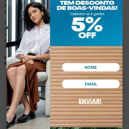
diversas ocasiões e garante que as garotas estejam sempre
confortáveis ​​e na moda.
Fabricada com material sintético de alta qualidade, a
sandália Pink Cats é leve e resistente, capaz de resistir às
aventuras diárias.
,
Com um peso de apenas 0,343 kg, é leve
seja para um passeio em família ou uma tarde de diversão,
combinando estilo minimalista com toques sofisticados.
Dia a dia, lazer
Indicado para:
Sintético
Material:
:
1,10 cm
Altura da sola
:
Rosa
Cor
:
V3712-00005
Referência
ENVIAR!
Brasil
País de origem:
Indústria Brasileira
64029990
NCM:
GTIN: