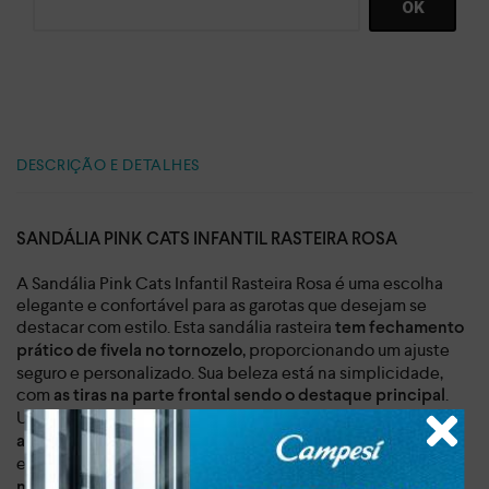
DESCRIÇÃO E DETALHES
SANDÁLIA PINK CATS INFANTIL RASTEIRA ROSA
A Sandália Pink Cats Infantil Rasteira Rosa é uma escolha
elegante e confortável para as garotas que desejam se
destacar com estilo. Esta sandália rasteira
tem fechamento
proporcionando um ajuste
prático de fivela no tornozelo,
seguro e personalizado. Sua beleza está na simplicidade,
com
.
as tiras na parte frontal sendo o destaque principal
Uma dessas tiras é adornada
com aplicações de brilhos,
,
adicionando um toque de sofisticação e brilho ao visual
enquanto a outra é
metalizada, conferindo um toque de
ao conjunto. Essa sandália é indicada para
modernidade