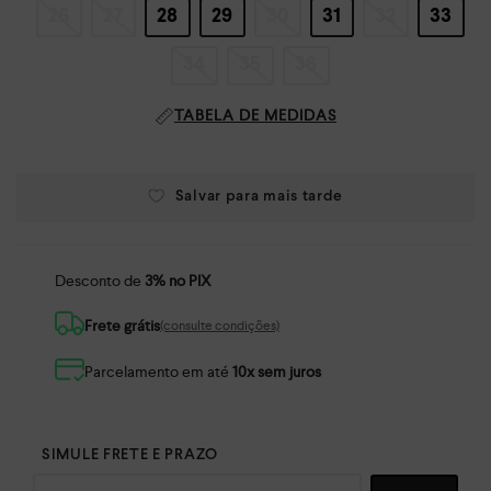
26
27
28
29
30
31
32
33
34
35
36
TABELA DE MEDIDAS
Desconto de
3% no PIX
Frete grátis
(consulte condições)
Parcelamento em até
10x sem juros