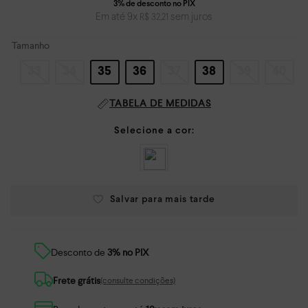
Em até
9
x
sem juros
R$
32
,
21
Tamanho
33
34
35
36
37
38
39
40
TABELA DE MEDIDAS
Desconto de
3% no PIX
Frete grátis
(consulte condições)