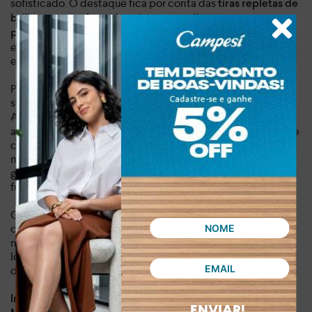
sofisticado. O destaque fica por conta das
tiras repletas de
, assim como
brilho na parte frontal
a discreta textura na
que criam um contraste elegante e
parte frontal e no salto
elevam qualquer look, garantindo que você se sinta incrível
em qualquer ocasião.
Pensada para a mulher que valoriza o bem-estar, esta
sandália Tanara oferece o conforto que seus pés merecem.
A estabilidade do salto bloco e
o peso de 0,640 kg
asseguram um caminhar seguro e confortável, tornando este
calçado o investimento perfeito para o dia a dia e
momentos de lazer. O fechamento por fivela no tornozelo
garante um ajuste seguro e prático, unindo beleza e
funcionalidade.
Garanta a sua sandália Tanara agora e sinta o poder de um
calçado que une conforto, brilho e a elegância que faltava
no seu guarda-roupa. Não perca a chance de elevar seus
looks e sua autoconfiança. Este calçado é a solução
definitiva para quem deseja brilhar em cada passo.
Dia a dia, lazer
Indicado para:
ENVIAR!