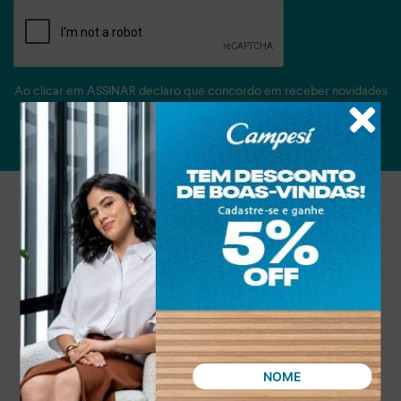
Ao clicar em ASSINAR declaro que concordo em receber novidades
e promoções da Dakota e suas marcas.
Confira nossa
Política de privacidade
ASSINAR
Atendimento
A empresa
Condições gerais de compra
Política de privacidade
Troca e Devolução
Vale Presente
Clube de Águias
Passo Certo