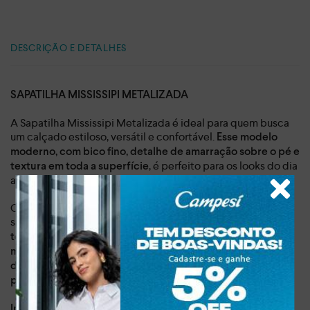
DESCRIÇÃO E DETALHES
SAPATILHA MISSISSIPI METALIZADA
A Sapatilha Mississipi Metalizada é ideal para quem busca
um calçado estiloso, versátil e confortável.
Esse modelo
moderno, com bico fino, detalhe de amarração sobre o pé e
, é perfeito para os looks do dia
textura em toda a superfície
a dia e para momentos de lazer.
Confeccionada em material sintético de alta qualidade, a
sapatilha Mississipi garante durabilidade e conforto.
A
textura em toda a superfície traz um toque de
modernidade e estilo. Já o bico fino traz feminilidade e o
detalhe de amarração sobre o pé permite um ajuste
perfeito, além de um toque de delicadeza aos seus looks.
Dia a dia, lazer
Indicado para: