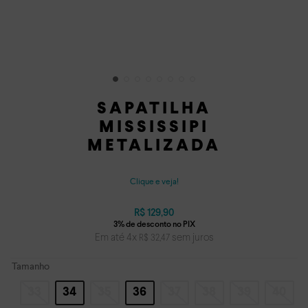
SAPATILHA
MISSISSIPI
METALIZADA
Clique e veja!
R$
129
,
90
Em até
4
x
sem juros
R$
32
,
47
Tamanho
33
34
35
36
37
38
39
40