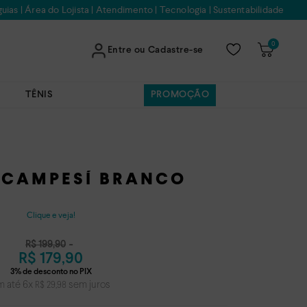
uias
|
Área do Lojista
|
Atendimento
|
Tecnologia
|
Sustentabilidade
0
Entre ou Cadastre-se
TÊNIS
PROMOÇÃO
 CAMPESÍ BRANCO
Clique e veja!
R$
199
,
90
R$
179
,
90
m até
6
x
sem juros
R$
29
,
98