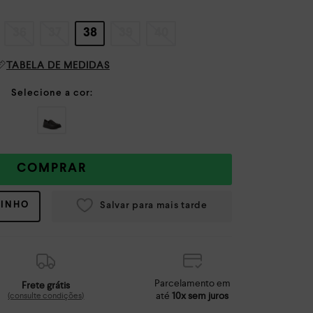
36
37
38
39
40
TABELA DE MEDIDAS
COMPRAR
RINHO
Parcelamento em
Frete grátis
até
10x sem juros
(consulte condições)