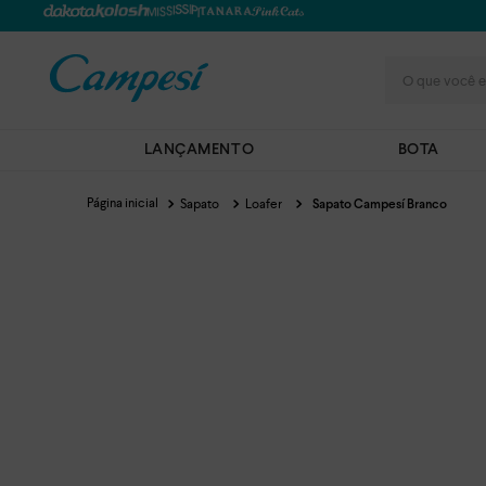
O que você e
LANÇAMENTO
BOTA
Sapato
Loafer
Sapato Campesí Branco