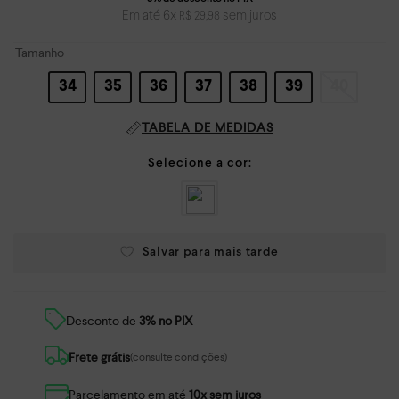
Em até
6
x
sem juros
R$
29
,
98
Tamanho
34
35
36
37
38
39
40
TABELA DE MEDIDAS
Desconto de
3% no PIX
Frete grátis
(consulte condições)
Parcelamento em até
10x sem juros