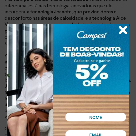
diferencial está nas tecnologias inovadoras que ele
incorpora:
a tecnologia Joanete, que previne dores e
desconforto nas áreas de calosidade, e a tecnologia Aloe
Vera no forro, que proporciona hidratação natural aos seus
Imagine um sapato que não só
pés a cada passo.
complementa seu look, mas também cuida da saúde dos
seus pés!
Além de ser um calçado
,
leve e elegante, pesando 0,763 kg
é perfeito para acompanhar você em todos os momentos
do dia, este sapato foi pensado para o seu bem-estar. A
tecnologia Joanete protege contra atritos e previne dores,
ideal para quem busca conforto sem abrir mão da elegância.
Já a tecnologia Aloe Vera no forro garante que seus pés se
mantenham hidratados e confortáveis, como se estivessem
recebendo um tratamento natural a cada passo. Seja para
um dia de trabalho, um passeio no parque ou um encontro
especial, este sapato é a escolha perfeita para quem
valoriza o conforto e a saúde dos pés.
Com este sapato, você não precisa mais escolher entre
conforto e elegância. Ele oferece o melhor dos dois mundos,