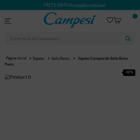
FRETE GRÁTIS
(consulte condições)
O que você está buscando?
Sapato
Salto Baixo
Sapato Campesí de Salto Baixo
Preto
-
10%