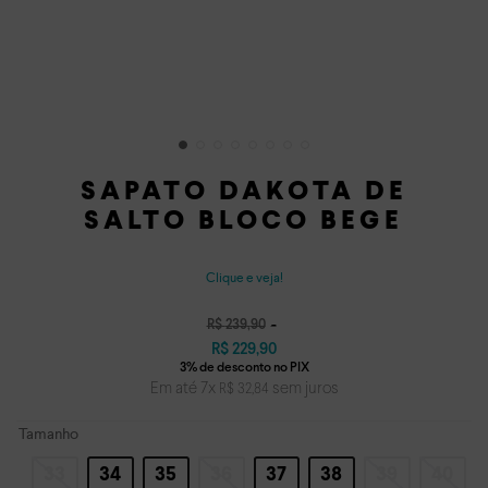
SAPATO DAKOTA DE
SALTO BLOCO BEGE
Clique e veja!
R$
239
,
90
R$
229
,
90
Em até
7
x
sem juros
R$
32
,
84
Tamanho
33
34
35
36
37
38
39
40