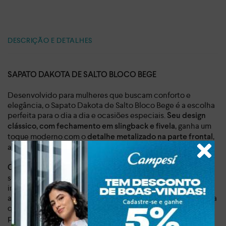
DESCRIÇÃO E DETALHES
SAPATO DAKOTA DE SALTO BLOCO BEGE
Desenvolvido para mulheres que buscam conforto e
elegância, o Sapato Dakota de Salto Bloco Bege é a escolha
perfeita para o dia a dia e ocasiões especiais.
Seu design
, ganha um
clássico, com fechamento em slingback e fivela
toque moderno com o
,
detalhe metalizado na parte frontal
adicionando um toque sofisticado a qualquer look.
, além de garantir estabilidade e
O salto bloco de 6,5 cm
segurança ao caminhar, proporciona um conforto
incomparável, ideal para quem busca um calçado versátil e
atemporal. O material sintético macio e durável garante alta
qualidade e durabilidade, enquanto o peso leve
proporciona leveza a cada passo. Seja para o trabalho, um