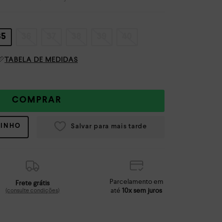
35
36
37
38
39
40
TABELA DE MEDIDAS
COMPRAR
RINHO
Parcelamento em
Frete grátis
até
10x sem juros
(consulte condições)