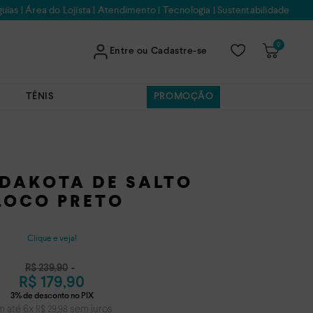
uias
|
Área do Lojista
|
Atendimento
|
Tecnologia
|
Sustentabilidade
0
Entre ou Cadastre-se
TÊNIS
PROMOÇÃO
 DAKOTA DE SALTO
LOCO PRETO
Clique e veja!
R$
239
,
90
R$
179
,
90
m até
6
x
sem juros
R$
29
,
98