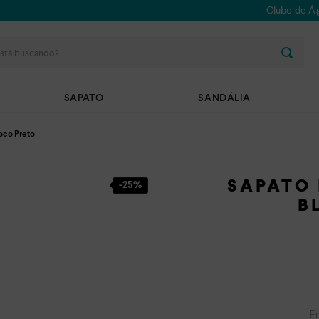
Clube de Ág
stá buscando?
SAPATO
SANDÁLIA
loco Preto
SAPATO
-
25%
B
E