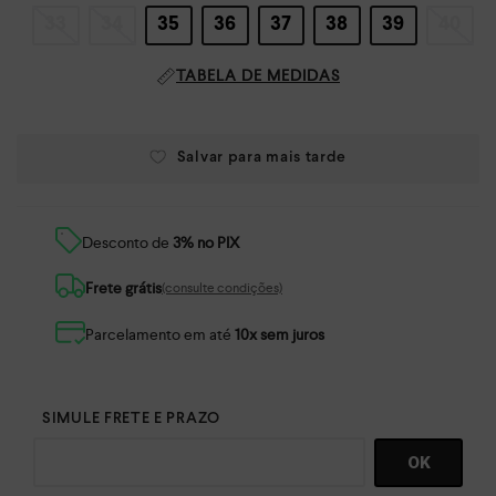
33
34
35
36
37
38
39
40
TABELA DE MEDIDAS
Desconto de
3% no PIX
Frete grátis
(consulte condições)
Parcelamento em até
10x sem juros