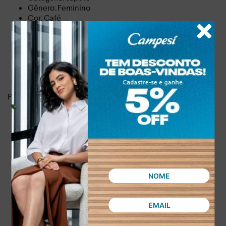
Gênero: Feminino
Cor: Café
Peso: 0.436 kg
Altura do salto: 6.50 cm
Tipo do salto: Geométrico
Fechamento: Fivela
Formato do bico: Quadrado
Sola: PVC
PRINCIPAIS PERGUNTAS SOBRE O PRODUTO:
O Sapato Dakota Slingback Salto Bloco Feminino
Café é confortável?
Sim, este sapato foi desenvolvido para oferecer
conforto ao caminhar. Seu design com bico quadrado
e salto bloco proporciona um ajuste agradável e
firmeza, ideal para uso prolongado sem abrir mão da
elegância.
Para quais ocasiões este sapato é mais indicado?
Extremamente versátil, é ideal para o ambiente
profissional, eventos sociais diurnos e noturnos, ou
para adicionar um toque sofisticado a looks casuais.