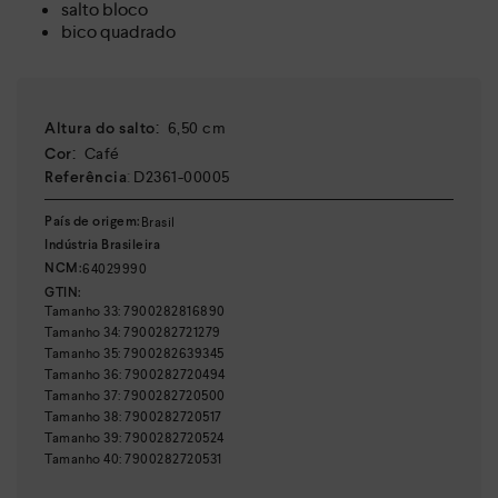
salto bloco
bico quadrado
:
6,50 cm
Altura do salto
:
Café
Cor
:
D2361-00005
Referência
Brasil
País de origem:
Indústria Brasileira
64029990
NCM:
GTIN:
Tamanho
33
:
7900282816890
Tamanho
34
:
7900282721279
Tamanho
35
:
7900282639345
Tamanho
36
:
7900282720494
Tamanho
37
:
7900282720500
Tamanho
38
:
7900282720517
Tamanho
39
:
7900282720524
Tamanho
40
:
7900282720531