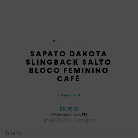
SAPATO DAKOTA
SLINGBACK SALTO
BLOCO FEMININO
CAFÉ
Clique e veja!
R$
199
,
90
Em até
6
x
sem juros
R$
33
,
31
Tamanho