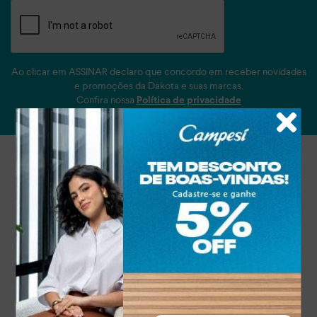
Ao clicar em ASSINAR declaro que concordo em receber novidades
e promoções da Dakota e suas marcas.
Confira nossa
Política de privacidade
ASSINAR
Atendimento
A empresa
Condições gerais de compra
Política de privacidade
Troca e Devolução
Vale Presente
Clube de Águias
Passo Certo