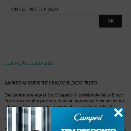
DESCRIÇÃO E DETALHES
SAPATO MISSISSIPI DE SALTO BLOCO PRETO
Deslumbrante e prático, o Sapato Mississipi de Salto Bloco
Preto é a escolha perfeita para mulheres que buscam estilo
e leveza. Com seu design minimalista e sofisticado, ele
adiciona um toque de elegância a qualquer look, do dia a dia
às ocasiões especiais.
, o destaque fica por
De calce fácil por não ter fechamentos