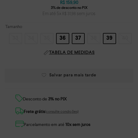
R$
159
,
90
Em até
5
x
sem juros
R$
31
,
98
Tamanho
33
34
35
36
37
38
39
40
TABELA DE MEDIDAS
Desconto de
3% no PIX
Frete grátis
(consulte condições)
Parcelamento em até
10x sem juros