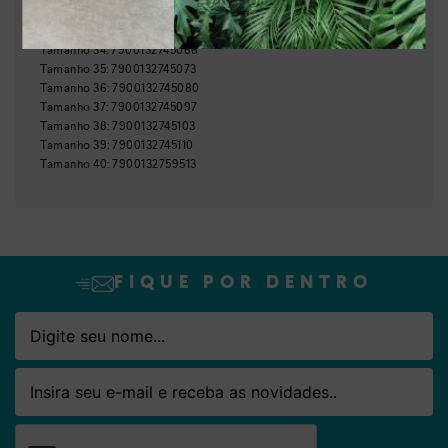
GTIN:
Tamanho
33
:
7900132746230
Tamanho
34
:
7900132745066
Nome
Email
Tamanho
35
:
7900132745073
Tamanho
36
:
7900132745080
Tamanho
37
:
7900132745097
Tamanho
38
:
7900132745103
Tamanho
39
:
7900132745110
Tamanho
40
:
7900132759513
FIQUE POR DENTRO
Nome
Email