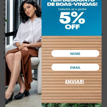
conta da
tira adornada com delicados brilhos, que envolve
, proporcionando um
o calcanhar e a parte superior do pé
visual moderno e feminino. Além disso,
é leve, pesando
, que oferece
0,537 kg e conta com salto bloco de 4 cm
altura e conforto, garantindo passos seguros e elegantes.
Seja para o dia a dia ou para ocasiões especiais, esse sapato
garante praticidade e elegância em qualquer ambiente!
Aposte e arrase por onde for!
Dia a dia, lazer
Indicado para:
Sintético
Material:
:
4,00 cm
Altura da sola
:
Preto
Cor
ENVIAR!
:
MC971-00004
Referência
Brasil
País de origem:
Indústria Brasileira
64029990
NCM: