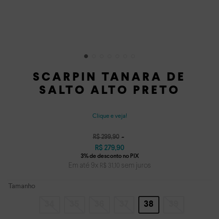
SCARPIN TANARA DE
SALTO ALTO PRETO
Clique e veja!
R$
299
,
90
R$
279
,
90
Em até
9
x
sem juros
R$
31
,
10
Tamanho
34
35
36
37
38
39