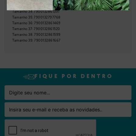
GTIN:
Tamanho
34
:
7900132861391
Nome
Email
Tamanho
35
:
7900132797768
Tamanho
36
:
7900132861469
Tamanho
37
:
7900132861520
Tamanho
38
:
7900132861599
Tamanho
39
:
7900132861667
FIQUE POR DENTRO
Nome
Email