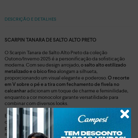
DESCRIÇÃO E DETALHES
SCARPIN TANARA DE SALTO ALTO PRETO
O Scarpin Tanara de Salto Alto Preto da coleção
Outono/Inverno 2025 é a personificação da sofisticação
moderna. Com seu design arrojado,
o salto alto estilizado
alongam a silhueta,
metalizado e o bico fino
proporcionando um visual elegante e poderoso.
O recorte
em V sobre o pé e a tira com fechamento de fivela no
adicionam um toque de charme e feminilidade,
calcanhar
enquanto a cor monocolor garante versatilidade para
combinar com diversos looks.
Este scarpin é perfeito para mulheres que buscam um
calçado versátil e confortável para diversas ocasiões. Seja
para um dia de trabalho, um evento especial ou uma noite
na balada, o scarpin Tanara te acompanha com estilo e