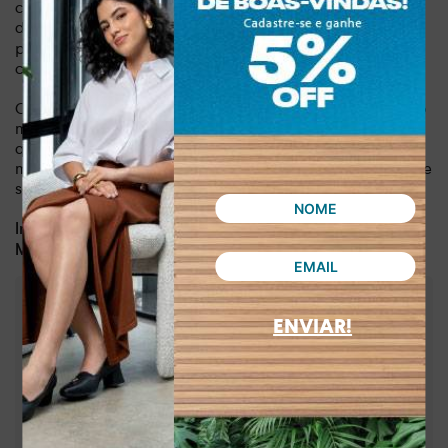
confiança. O material sintético de alta qualidade garante
durabilidade e conforto, enquanto
o salto de 7,5 cm
proporciona a altura ideal para alongar a silhueta sem
comprometer o conforto.
Com o scarpin Tanara, você estará pronta para conquistar o
mundo com elegância e confiança. Invista em um calçado
que valoriza a sua beleza e te acompanha em todos os
momentos da sua vida. Seja o centro das atenções com este
scarpin que é puro charme e sofisticação!
Dia a dia, lazer, eventos, balada
Indicado para:
Sintético
Material:
:
7,50 cm
Altura do salto
ENVIAR!
:
Preto
Cor
:
T8863-00002
Referência
Brasil
País de origem:
Indústria Brasileira
64029990
NCM: