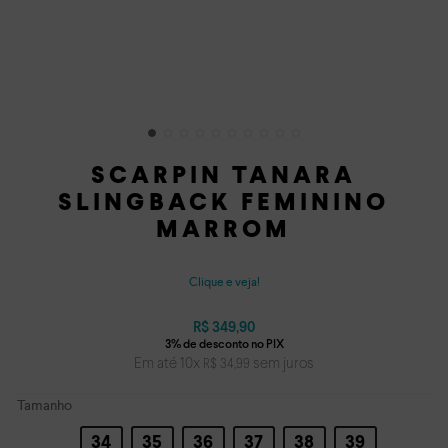
SCARPIN TANARA
SLINGBACK FEMININO
MARROM
Clique e veja!
R$
349
,
90
Em até
10
x
sem juros
R$
34
,
99
Tamanho
34
35
36
37
38
39