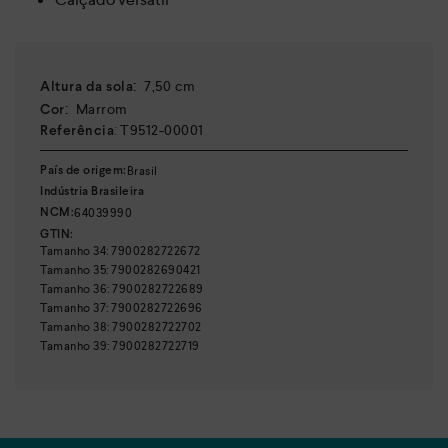
:
7,50 cm
Altura da sola
:
Marrom
Cor
:
T9512-00001
Referência
Brasil
País de origem:
Indústria Brasileira
64039990
NCM:
GTIN:
Tamanho
34
:
7900282722672
Tamanho
35
:
7900282690421
Tamanho
36
:
7900282722689
Tamanho
37
:
7900282722696
Tamanho
38
:
7900282722702
Tamanho
39
:
7900282722719