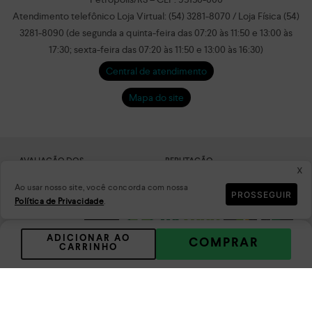
Atendimento telefônico Loja Virtual: (54) 3281-8070 / Loja Física (54)
3281-8090 (de segunda a quinta-feira das 07:20 às 11:50 e 13:00 às
17:30; sexta-feira das 07:20 às 11:50 e 13:00 às 16:30)
Central de atendimento
Mapa do site
AVALIAÇÃO DOS
REPUTAÇÃO
x
CONSUMIDORES
Ao usar nosso site, você concorda com nossa
PROSSEGUIR
Política de Privacidade
.
ADICIONAR AO
COMPRAR
CARRINHO
DADOS
PLATAFORMA
CRIPTOGRAFADOS