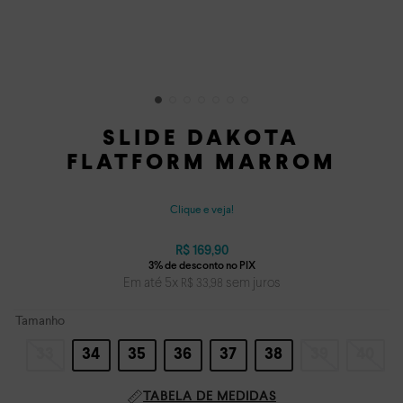
SLIDE DAKOTA
FLATFORM MARROM
Clique e veja!
R$
169
,
90
Em até
5
x
sem juros
R$
33
,
98
Tamanho
33
34
35
36
37
38
39
40
TABELA DE MEDIDAS