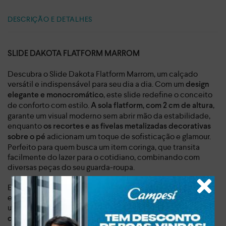
DESCRIÇÃO E DETALHES
SLIDE DAKOTA FLATFORM MARROM
Descubra o Slide Dakota Flatform Marrom, um calçado
versátil e indispensável para seu dia a dia. Com um
design
, este slide redefine o conceito
elegante e monocromático
de conforto com estilo.
,
A sola flatform, com 2 cm de altura
garante um visual moderno sem abrir mão da estabilidade,
enquanto
os recortes e as fivelas metalizadas decorativas
adicionam um toque de sofisticação e glamour.
sobre o pé
Perfeito para quem busca um item coringa, que transita
facilmente do lazer para o cotidiano, combinando com
diversas peças do seu guarda-roupa.
Este slide foi pensado para a mulher moderna e
empoderada, que valoriza a praticidade sem abrir mão de
um visual autêntico e atual.
Sinta a leveza e a liberdade de
. O material sintético de alta
caminhar com confiança