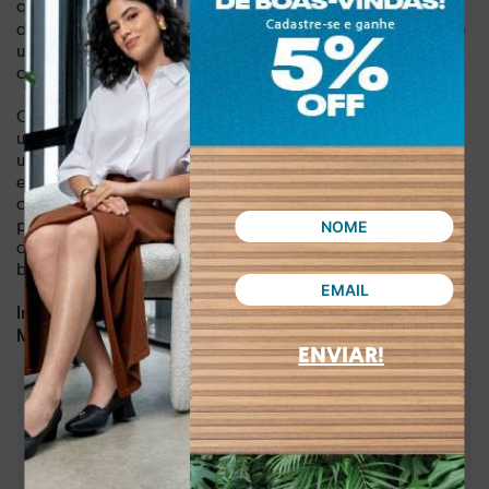
qualidade e o
asseguram
peso de apenas 0,599 kg
durabilidade e leveza, proporcionando uma experiência de
uso prazerosa. Adquira já o seu e transforme qualquer look
com um toque de elegância despretensiosa.
O Slide Dakota Flatform Marrom é mais que um calçado: é
uma escolha de estilo de vida. Imagine-se desfrutando de
um passeio relaxante, uma tarde de compras ou um
encontro casual com as amigas, sempre com o máximo de
conforto e um visual impecável. Este é o momento ideal
para elevar seu estilo e adicionar um item de desejo ao seu
closet. Não perca a chance de ter um slide que combina
beleza, conforto e tendências.
Dia a dia, lazer
Indicado para:
Sintético
Material:
ENVIAR!
:
2,00 cm
Altura da sola
:
Marrom
Cor
:
Y9393-00001
Referência