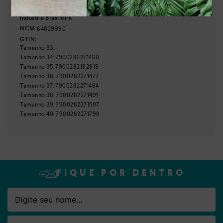
Brasil
País de origem:
Indústria Brasileira
Nome
Email
64029990
NCM:
GTIN:
Tamanho
33
:
—
Tamanho
34
:
7900282271460
Tamanho
35
:
7900282192819
Tamanho
36
:
7900282271477
Tamanho
37
:
7900282271484
Tamanho
38
:
7900282271491
Tamanho
39
:
7900282271507
Tamanho
40
:
7900282271798
FIQUE POR DENTRO
Nome
Email