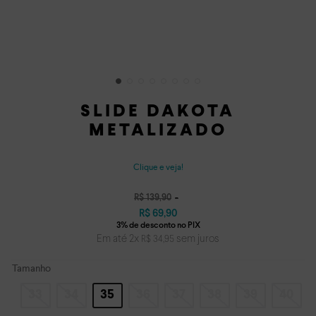
SLIDE DAKOTA
METALIZADO
Clique e veja!
R$
139
,
90
R$
69
,
90
Em até
2
x
sem juros
R$
34
,
95
Tamanho
33
34
35
36
37
38
39
40