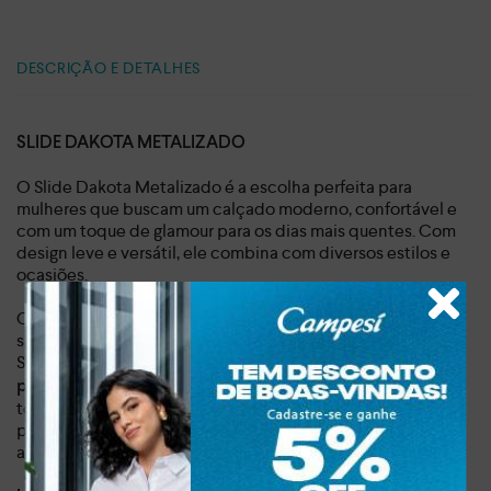
DESCRIÇÃO E DETALHES
SLIDE DAKOTA METALIZADO
O Slide Dakota Metalizado é a escolha perfeita para
mulheres que buscam um calçado moderno, confortável e
com um toque de glamour para os dias mais quentes. Com
design leve e versátil, ele combina com diversos estilos e
ocasiões.
Confeccionado em material sintético de alta qualidade, o
slide apresenta um acabamento impecável e durabilidade.
Seu destaque fica por conta da
tira transparente sobre o
, que adicionam um
pé, repleta de aplicações metalizadas
toque de sofisticação e modernidade ao modelo. A
palmilha macia e a sola flexível garantem conforto e leveza
ao caminhar.