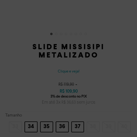
SLIDE MISSISIPI
METALIZADO
Clique e veja!
R$
119
,
90
R$
109
,
90
Em até
3
x
sem juros
R$
36
,
63
Tamanho
33
34
35
36
37
38
39
40