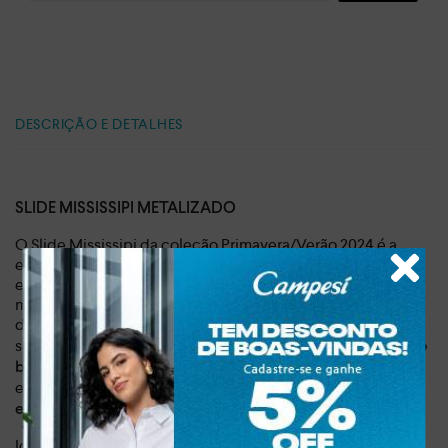
DESCRIÇÃO E DETALHES
SLIDE MISSISSIPI METALIZADO
O Slide Mississipi da coleção Primavera/Verão 2024 é a
escolha perfeita para mulheres que buscam conforto e
estilo em um único calçado e está disponível nas cores
metalizado-ouro e bege claro. Com design minimalista e
detalhes sofisticados, como
, esse
a textura e os brilhos
slide adiciona um toque de glamour a qualquer look.
O salto
proporciona conforto e estabilidade,
baixo de 1 cm
enquanto
o bico quadrado confere um ar moderno e
elegante.
Ideal para o dia a dia, lazer e até mesmo para ocasiões mais