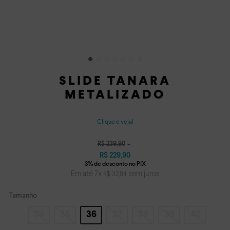
SLIDE TANARA
METALIZADO
Clique e veja!
R$
239
,
90
R$
229
,
90
Em até
7
x
sem juros
R$
32
,
84
Tamanho
34
35
36
37
38
39
40