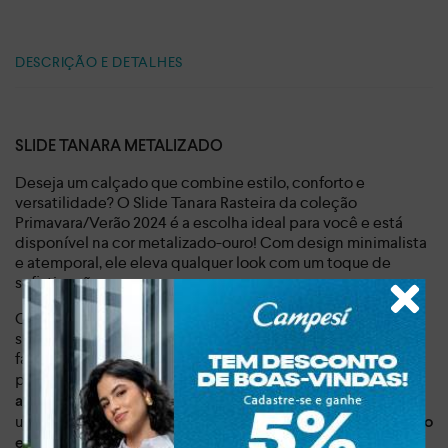
DESCRIÇÃO E DETALHES
SLIDE TANARA METALIZADO
Deseja um calçado que combine estilo, conforto e
versatilidade? O Slide Tanara Rasteira da coleção
Primavara/Verão 2024 é a escolha ideal para você e está
disponível na cor metalizado-ouro! Com design minimalista
e atemporal, ele eleva qualquer look com um toque de
sofisticação.
Confeccionado em material sintético de alta qualidade, o
slide apresenta um acabamento impecável e detalhes que
fazem a diferença.
O recorte diferenciado sobre o pé
proporciona um visual moderno e elegante, enquanto
as
adicionam
aplicações metalizadas e pedrarias peroladas
um brilho sutil e sofisticado.
A sola rasteira garante conforto
, permitindo que você aproveite
e praticidade ao caminhar