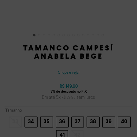
TAMANCO CAMPESÍ
ANABELA BEGE
Clique e veja!
R$
149
,
90
Em até
5
x
sem juros
R$
29
,
98
Tamanho
33
34
35
36
37
38
39
40
41
42