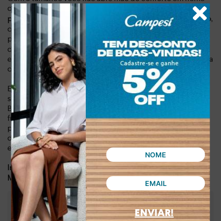
da elegância. A inovadora
tecnologia Palmimax na palmilha
,
proporciona um efeito massageador que ativa a circulação
oferecendo uma sensação de suavidade e leveza a cada
passo. O
oferece a altura ideal,
salto anabela de 4,1 cm
distribuindo o peso de forma equilibrada e assegurando
estabilidade. Sinta a diferença de um calçado pensado para
o seu bem-estar, elevando sua experiência de caminhar.
Este é mais que um simples calçado, é um investimento em
seu conforto e estilo de vida. O Tamanco Campesí Anabela
Bege é a prova de que é possível ter um produto versátil e
funcional sem perder o design. Adicione agora mesmo essa
peça-chave ao seu guarda-roupa e descubra o bem-estar
de caminhar com confiança e conforto, sabendo que você
está sempre impecável.
Dia a dia, lazer
Indicado para:
Sintético
Material:
:
4,10 cm
ENVIAR!
Altura do salto